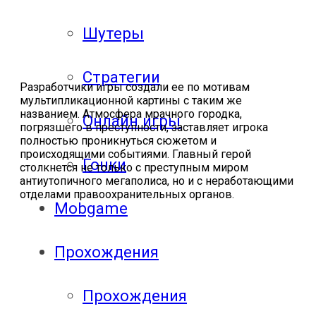
Шутеры
Стратегии
Разработчики игры создали ее по мотивам
мультипликационной картины с таким же
названием. Атмосфера мрачного городка,
Онлайн игры
погрязшего в преступности, заставляет игрока
полностью проникнуться сюжетом и
происходящими событиями. Главный герой
Гонки
столкнется не только с преступным миром
антиутопичного мегаполиса, но и с неработающими
отделами правоохранительных органов.
Mobgame
Прохождения
Прохождения