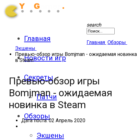
search
Главная
Главная
Обзоры
Экшены
Превью-обзор игры Bomjman - ожидаемая новинка
Новости игр
в Steam
Секреты
Превью-обзор игры
Bomjman - ожидаемая
Патчи
новинка в Steam
Обзоры
Дата поста:
02 Апрель 2020
Экшены