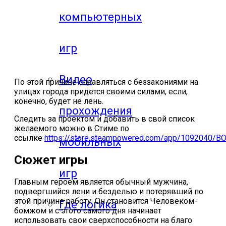
компьютерных
игр
Видео
По этой причине справляться с беззакониями на
улицах города придется своими силами, если,
конечно, будет не лень.
прохождения
Следить за проектом и добавить в свой список
желаемого можно в Стиме по
ссылке
https://store.steampowered.com/app/1092040/
мобильных
Сюжет игры
игр
Главным героем является обычный мужчина,
подвергшийся лени и безделью и потерявший по
этой причине работу. Он становится Человеком-
Где логика
бомжом и с этого самого дня начинает
использовать свои сверхспособности на благо