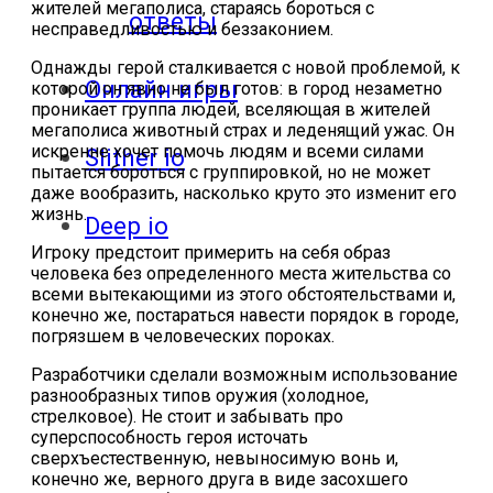
жителей мегаполиса, стараясь бороться с
ответы
несправедливостью и беззаконием.
Однажды герой сталкивается с новой проблемой, к
Онлайн игры
которой он явно не был готов: в город незаметно
проникает группа людей, вселяющая в жителей
мегаполиса животный страх и леденящий ужас. Он
искренне хочет помочь людям и всеми силами
Slither io
пытается бороться с группировкой, но не может
даже вообразить, насколько круто это изменит его
жизнь.
Deep io
Игроку предстоит примерить на себя образ
человека без определенного места жительства со
всеми вытекающими из этого обстоятельствами и,
конечно же, постараться навести порядок в городе,
погрязшем в человеческих пороках.
Разработчики сделали возможным использование
разнообразных типов оружия (холодное,
стрелковое). Не стоит и забывать про
суперспособность героя источать
сверхъестественную, невыносимую вонь и,
конечно же, верного друга в виде засохшего