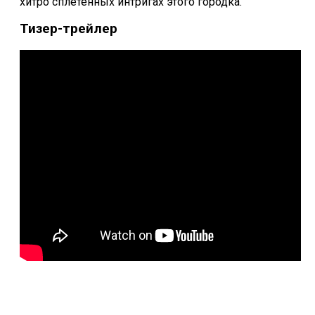
хитро сплетенных интригах этого городка.
Тизер-трейлер