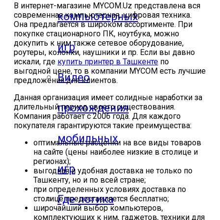
В интернет-магазине MYCOM.Uz представлена вся
компьютерных
современная компьютерная, цифровая техника.
Она предлагается в широком ассортименте. При
покупке стационарного ПК, ноутбука, можно
докупить к ним также сетевое оборудование,
игр
роутеры, колонки, наушники и пр. Если вы давно
искали, где
купить принтер в Ташкенте
по
выгодной цене, то в компании MYCOM есть лучшие
Видео
предложения для клиентов.
Данная организация имеет солидные наработки за
прохождения
длительный период своего существования.
Компания работает с 2006 года. Для каждого
покупателя гарантируются такие преимущества:
мобильных
оптимальные расценки на все виды товаров
на сайте (цены наиболее низкие в столице и
регионах);
игр
выгодная и удобная доставка не только по
Ташкенту, но и по всей стране;
при определенных условиях доставка по
Где логика
столице предоставляется бесплатно;
широчайший выбор компьютеров,
комплектующих к ним, гаджетов, техники для