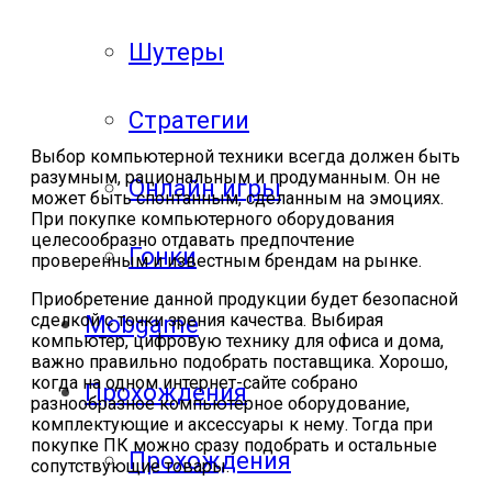
Шутеры
Стратегии
Выбор компьютерной техники всегда должен быть
разумным, рациональным и продуманным. Он не
Онлайн игры
может быть спонтанным, сделанным на эмоциях.
При покупке компьютерного оборудования
целесообразно отдавать предпочтение
Гонки
проверенным и известным брендам на рынке.
Приобретение данной продукции будет безопасной
сделкой с точки зрения качества. Выбирая
Mobgame
компьютер, цифровую технику для офиса и дома,
важно правильно подобрать поставщика. Хорошо,
когда на одном интернет-сайте собрано
Прохождения
разнообразное компьютерное оборудование,
комплектующие и аксессуары к нему. Тогда при
покупке ПК можно сразу подобрать и остальные
Прохождения
сопутствующие товары.