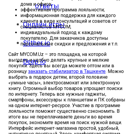
дома и офиса;
ответы
эффективная программа лояльности;
информационная поддержка для каждого
клиента в виде консультаций и советов от
Онлайн игры
специалистов MYCOM;
индивидуальный подход к каждому
покупателю. Для заказчиков доступны
Slither io
персональные скидки и предложения и т.п.
Сайт MYCOM.Uz – это площадка, на которой
выгодно и удобно делать крупные и мелкие
Deep io
покупки. Здесь вы всегда можете оптом или в
розницу
заказать стабилизатор в Ташкенте
. Можно
выбрать в подарок детям, второй половине
«умные часы», электросамокат или электронную
книгу. Огромный выбор товаров упрощает поиски
по интернету. Теперь все нужные гаджеты,
смартфоны, аксессуары к планшетам и ПК собраны
на одном интернет-ресурсе. Участие в программе
лояльности поможет существенно сэкономить. В
итоге вы не переплачиваете деньги во время
покупок, экономите время на поиск нужной вещи.
Интерфейс интернет-магазина простой, удобный,
интуитивно понятный. Здесь комфортная система