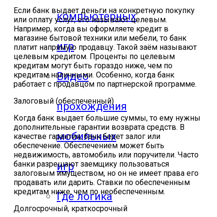
Если банк выдает деньги на конкретную покупку
компьютерных
или оплату услуг, его называют целевым.
Например, когда вы оформляете кредит в
магазине бытовой техники или мебели, то банк
игр
платит напрямую продавцу. Такой заём называют
целевым кредитом. Проценты по целевым
кредитам могут быть гораздо ниже, чем по
Видео
кредитам наличными. Особенно, когда банк
работает с продавцом по партнерской программе.
Залоговый (обеспеченный)
прохождения
Когда банк выдает большие суммы, то ему нужны
дополнительные гарантии возврата средств. В
мобильных
качестве гарантии, банк берет залог или
обеспечение. Обеспечением может быть
недвижимость, автомобиль или поручители. Часто
банки разрешают заемщику пользоваться
игр
залоговым имуществом, но он не имеет права его
продавать или дарить. Ставки по обеспеченным
кредитам ниже, чем по необеспеченным.
Где логика
Долгосрочный, краткосрочный