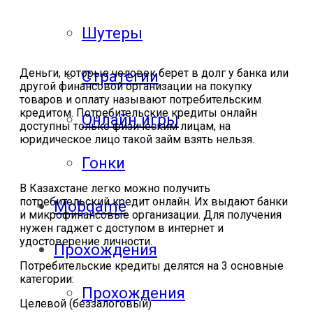
Шутеры
Деньги, которые человек берет в долг у банка или
Стратегии
другой финансовой организации на покупку
товаров и оплату называют потребительским
кредитом. Потребительские кредиты онлайн
Онлайн игры
доступны только физическим лицам, на
юридическое лицо такой займ взять нельзя.
Гонки
В Казахстане легко можно получить
потребительский кредит онлайн. Их выдают банки
Mobgame
и микрофинансовые организации. Для получения
нужен гаджет с доступом в интернет и
удостоверение личности.
Прохождения
Потребительские кредиты делятся на 3 основные
категории:
Прохождения
Целевой (беззалоговый)