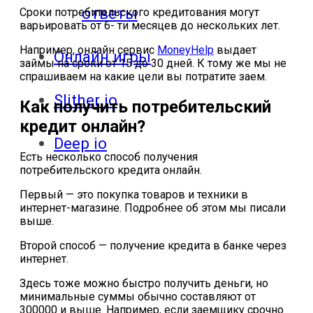
ответы
Сроки потребительского кредитования могут
варьировать от 6- ти месяцев до нескольких лет.
Например, онлайн сервис
MoneyHelp
выдает
Онлайн игры
займы на сроки от 15 до 30 дней. К тому же мы не
спрашиваем на какие цели вы потратите заем.
Slither io
Как получить потребительский
кредит онлайн?
Deep io
Есть несколько способ получения
потребительского кредита онлайн.
Первый — это покупка товаров и техники в
интернет-магазине. Подробнее об этом мы писали
выше.
Второй способ — получение кредита в банке через
интернет.
Здесь тоже можно быстро получить деньги, но
минимальные суммы обычно составляют от
300000 и выше. Например, если заемщику срочно