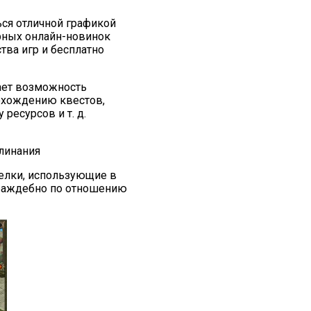
ься отличной графикой
рных онлайн-новинок
тва игр и бесплатно
чает возможность
рохождению квестов,
ресурсов и т. д.
линания
релки, использующие в
враждебно по отношению