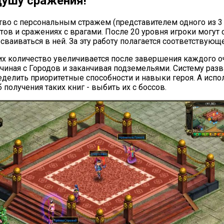
 душу сражения!
ство с персональным стражем (представителем одного из 3
ов и сражениях с врагами. После 20 уровня игроки могут 
сваиваться в ней. За эту работу полагается соответствую
 их количество увеличивается после завершения каждого о
ачиная с Городов и заканчивая подземельями. Систему раз
еделить приоритетные способности и навыки героя. А испо
получения таких книг - выбить их с боссов.