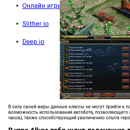
Онлайн игры
Slither io
Deep io
В силу своей веры данные классы не могут прийти к п
возможность использования автобота, позволяющего п
часов), также способствующий увеличению опыта геро