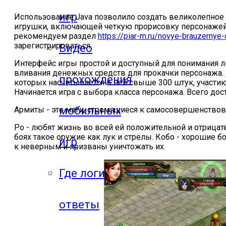
игр
Использование Java позволило создать великолепное и
игрушки, включающей четкую прорисовку персонажей,
рекомендуем раздел
https://piar-m.ru/novye-brauzernye-
зарегистрироваться.
Видео
Интерфейс игры простой и доступный для понимания лю
вливания денежных средств для прокачки персонажа. Д
прохождения
которых насчитывается в ней свыше 300 штук, участию 
Начинается игра с выбора класса персонажа. Всего дост
мобильных
Армиты - это маги, стремящиеся к самосовершенство
Ро - любят жизнь во всей ей положительной и отрица
боях такое оружие как лук и стрелы. Кобо - хороши
игр
к неверным и призваны уничтожать их.
Где логика
ответы