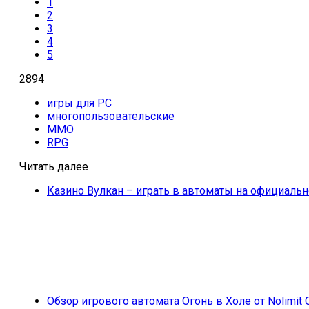
1
2
3
4
5
2894
игры для PC
многопользовательские
MMO
RPG
Читать далее
Казино Вулкан – играть в автоматы на официальн
Обзор игрового автомата Огонь в Холе от Nolimit 