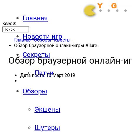
Главная
search
Новости игр
Главная
Обзоры
Квесты
Обзор браузерной онлайн-игры Allure
Секреты
Обзор браузерной онлайн-иг
Патчи
Дата поста:
18 Март 2019
Обзоры
Экшены
Шутеры