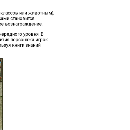
 классов или животным),
сами становится
щее вознаграждение.
чередного уровня. В
вития персонажа игрок
льзуя книги знаний