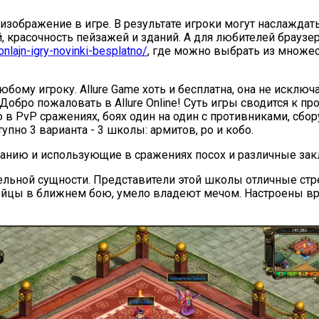
зображение в игре. В результате игроки могут наслаждат
 красочность пейзажей и зданий. А для любителей браузе
onlajn-igry-novinki-besplatno/
, где можно выбрать из множес
бому игроку. Allure Game хоть и бесплатна, она не исклю
обро пожаловать в Allure Online! Суть игры сводится к п
в PvP сражениях, боях один на один с противниками, сбору 
упно 3 варианта - 3 школы: армитов, ро и кобо.
ванию и использующие в сражениях посох и различные зак
тельной сущности. Представители этой школы отличные ст
е бойцы в ближнем бою, умело владеют мечом. Настроены 