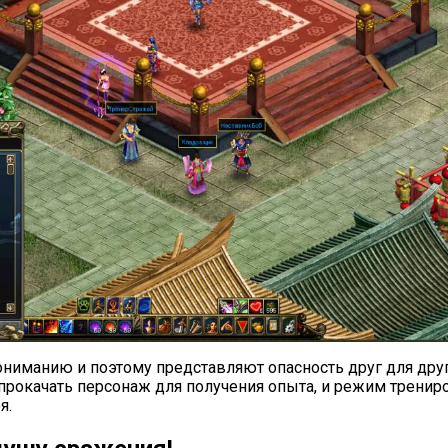
ониманию и поэтому представляют опасность друг для друга
рокачать персонаж для получения опыта, и режим трениро
я.