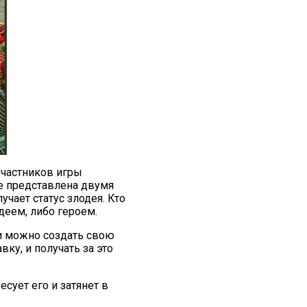
 участников игры
me представлена двумя
учает статус злодея. Кто
деем, либо героем.
ии можно создать свою
ку, и получать за это
есует его и затянет в