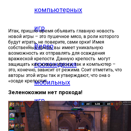
компьютерных
игр
Итак, пришло время объявить главную новость
новой игры – это пушечное мясо, в роли которого
будут играть, не поверите, сами орки! Имея
Видео
собственных орков, вы имеет уникальную
возможность их отправлять для осаждения
вражеской крепости. Данную крепость могут
прохождения
защищать как живые игроки, так и компьютер –
это, конечно, зависит от режима. Соит отметить, что
авторы этой игры так и утверждают, что она о
«осаде крепости».
мобильных
Зеленокожим нет прохода!
игр
Где логика