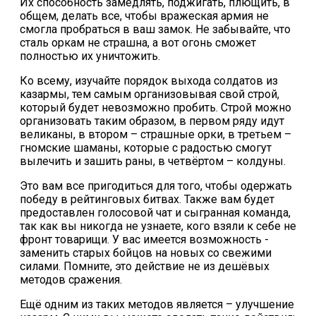
Их способность замедлять, поджигать, плющить, в
общем, делать все, чтобы вражеская армия не
смогла пробраться в ваш замок. Не забывайте, что
сталь оркам не страшна, а вот огонь сможет
полностью их уничтожить.
Ко всему, изучайте порядок выхода солдатов из
казармы, тем самым организовывая свой строй,
который будет невозможно пробить. Строй можно
организовать таким образом, в первом ряду идут
великаны, в втором – страшные орки, в третьем –
гномские шаманы, которые с радостью смогут
вылечить и зашить раны, в четвёртом – колдуны.
Это вам все пригодиться для того, чтобы одержать
победу в рейтинговых битвах. Также вам будет
предоставлен голосовой чат и сыгранная команда,
так как вы никогда не узнаете, кого взяли к себе не
фронт товарищи. У вас имеется возможность -
заменить старых бойцов на новых со свежими
силами. Помните, это действие не из дешёвых
методов сражения.
Ещё одним из таких методов является – улучшение