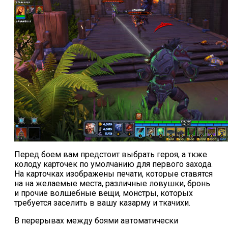
ответы
Онлайн игры
Slither io
Deep io
Перед боем вам предстоит выбрать героя, а ткже
колоду карточек по умолчанию для первого захода.
На карточках изображены печати, которые ставятся
на на желаемые места, различные ловушки, бронь
и прочие волшебные вещи, монстры, которых
требуется заселить в вашу казарму и ткачихи.
В перерывах между боями автоматически