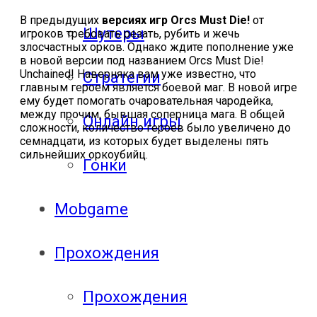
В предыдущих
версиях игр Orcs Must Die!
от
Шутеры
игроков требовать резать, рубить и жечь
злосчастных орков. Однако ждите пополнение уже
в новой версии под названием Orcs Must Die!
Unchained! Наверняка вам уже известно, что
Стратегии
главным героем является боевой маг. В новой игре
ему будет помогать очаровательная чародейка,
между прочим, бывшая соперница мага. В общей
Онлайн игры
сложности, количество героев было увеличено до
семнадцати, из которых будет выделены пять
сильнейших оркоубийц.
Гонки
Mobgame
Прохождения
Прохождения