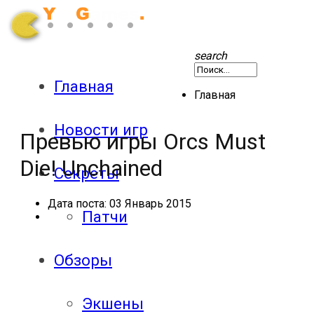
search
Главная
Главная
Новости игр
Превью игры Orcs Must
Die! Unchained
Секреты
Дата поста:
03 Январь 2015
Патчи
Обзоры
Экшены