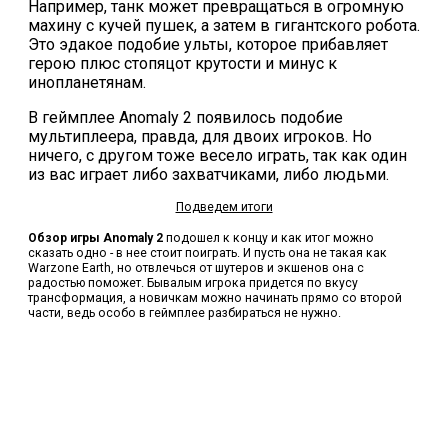
Например, танк может превращаться в огромную
махину с кучей пушек, а затем в гигантского робота.
Это эдакое подобие ульты, которое прибавляет
герою плюс стопяцот крутости и минус к
инопланетянам.
В геймплее Anomaly 2 появилось подобие
мультиплеера, правда, для двоих игроков. Но
ничего, с другом тоже весело играть, так как один
из вас играет либо захватчиками, либо людьми.
Подведем итоги
Обзор игры Anomaly 2
подошел к концу и как итог можно
сказать одно - в нее стоит поиграть. И пусть она не такая как
Warzone Earth, но отвлечься от шутеров и экшенов она с
радостью поможет. Бывалым игрока придется по вкусу
трансформация, а новичкам можно начинать прямо со второй
части, ведь особо в геймплее разбираться не нужно.