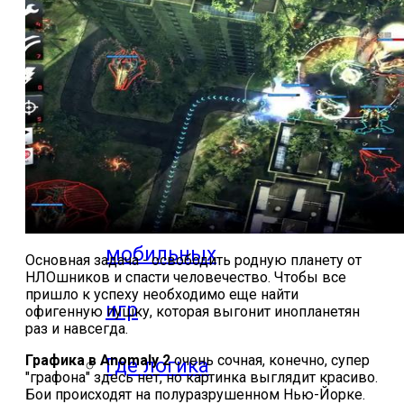
компьютерных
игр
Видео
прохождения
мобильных
Основная задача - освободить родную планету от
НЛОшников и спасти человечество. Чтобы все
пришло к успеху необходимо еще найти
игр
офигенную пушку, которая выгонит инопланетян
раз и навсегда.
Графика в Anomaly 2
очень сочная, конечно, супер
Где логика
"графона" здесь нет, но картинка выглядит красиво.
Бои происходят на полуразрушенном Нью-Йорке.