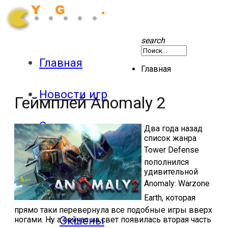
search
Главная
Главная
Новости игр
Геймплей Anomaly 2
Секреты
Два года назад
список жанра
Tower
Defense
Патчи
пополнился
удивительной
Anomaly
:
Warzone
Обзоры
Earth
, которая
прямо таки перевернула все подобные игры вверх
Экшены
ногами. Ну а сейчас на свет появилась вторая часть