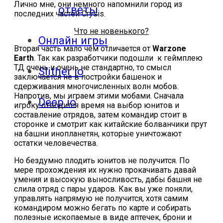
Лично мне, они немного напомнили город из
ответы
последних частей Crysis.
Что не новенького?
Онлайн игры
Вторая часть мало чем отличается от
Warzone
Earth
. Так как разработчики подошли к геймплею
ТД очень и очень не стандартно, то смысл
Slither io
заключается не в постройки башенок и
сдерживания многочисленных волн мобов.
Напротив, мы играем этими мобами. Сначала
Deep io
игроку отводится время на выбор юнитов и
составление отрядов, затем командир стоит в
сторонке и смотрит как китайские болванчики прут
на башни инопланетян, которые уничтожают
остатки человечества.
Но бездумно плодить юнитов не получится. По
мере прохождения их нужно прокачивать давай
умения и высокую выносливость, дабы башня не
слила отряд с пары ударов. Как вы уже поняли,
управлять напрямую не получится, хотя самим
командиром можно бегать по карте и собирать
полезные ископаемые в виде аптечек, брони и