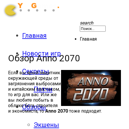
search
Главная
Главная
Новости игр
Обзор Anno 2070
Секреты
Если вы ярый защитник
окружающей среды от
загрязнения выбросами
Патчи
и китайским пластиком,
то игр для вас. Или же
вы любите побыть в
облике бога, строителя
Обзоры
и экономиста, то
Anno 2070
тоже подходит.
Экшены