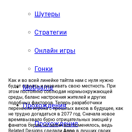
Шутеры
Стратегии
Онлайн игры
Гонки
Как и во всей линейке тайтла нам с нуля нужно
будет строить и развивать свою местность. При
Mobgame
этом постоянно соблюдая нормыокружающей
среды, баланс настроения жителей и других
подобных факторов. Теперь разработчики
Прохождения
перенесли игрока с прошлых веков в будущее, как
не трудно догадаться в 2077 год. Сначала новое
времявызвало бурю отрицательных эмоций у
Прохождения
фанатов серии, но затем все поменялось, ведь
Related Designs сделали
Аnno
в лучших своих