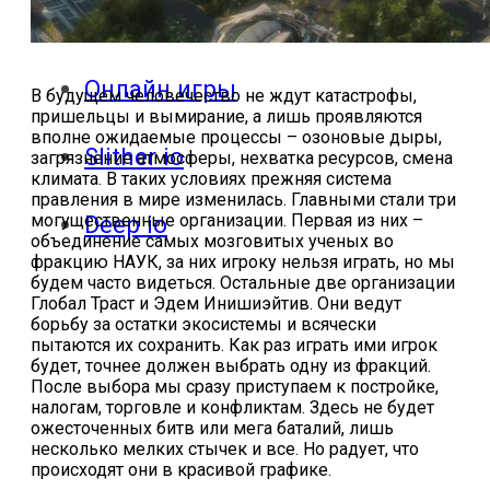
ответы
Онлайн игры
В будущем человечество не ждут катастрофы,
пришельцы и вымирание, а лишь проявляются
вполне ожидаемые процессы – озоновые дыры,
Slither io
загрязнение атмосферы, нехватка ресурсов, смена
климата. В таких условиях прежняя система
правления в мире изменилась. Главными стали три
могущественные организации. Первая из них –
Deep io
объединение самых мозговитых ученых во
фракцию НАУК, за них игроку нельзя играть, но мы
будем часто видеться. Остальные две организации
Глобал Траст и Эдем Инишиэйтив. Они ведут
борьбу за остатки экосистемы и всячески
пытаются их сохранить. Как раз играть ими игрок
будет, точнее должен выбрать одну из фракций.
После выбора мы сразу приступаем к постройке,
налогам, торговле и конфликтам. Здесь не будет
ожесточенных битв или мега баталий, лишь
несколько мелких стычек и все. Но радует, что
происходят они в красивой графике.