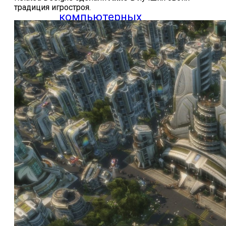
традиция игростроя.
компьютерных
игр
Видео
прохождения
мобильных
игр
Где логика