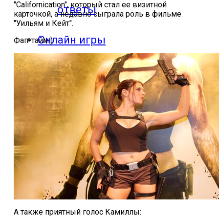
"Californication", который стал ее визитной
ответы
карточкой, а недавно сыграла роль в фильме
"Уильям и Кейт".
Онлайн игры
Фап-тайм:)
Slither io
Deep io
А также приятный голос Камиллы: