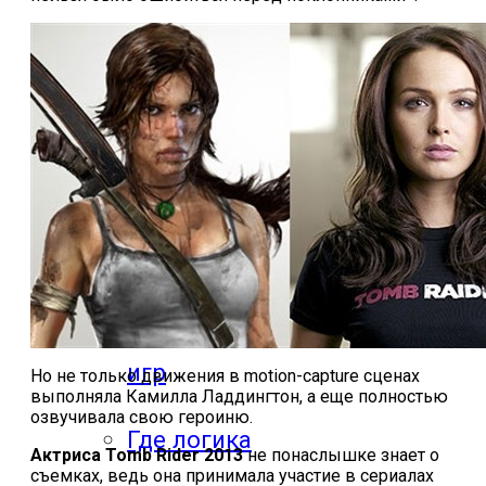
компьютерных
игр
Видео
прохождения
мобильных
игр
Но не только движения в motion-capture сценах
выполняла Камилла Ладдингтон, а еще полностью
озвучивала свою героиню.
Где логика
Актриса Tomb Rider 2013
не понаслышке знает о
съемках, ведь она принимала участие в сериалах