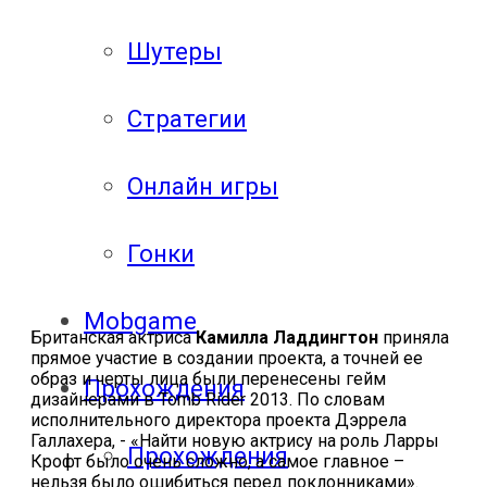
Шутеры
Стратегии
Онлайн игры
Гонки
Mobgame
Британская актриса
Камилла Ладдингтон
приняла
прямое участие в создании проекта, а точней ее
образ и черты лица были перенесены гейм
Прохождения
дизайнерами в Tomb Rider 2013. По словам
исполнительного директора проекта Дэррела
Галлахера, - «Найти новую актрису на роль Ларры
Прохождения
Крофт было очень сложно, а самое главное –
нельзя было ошибиться перед поклонниками».