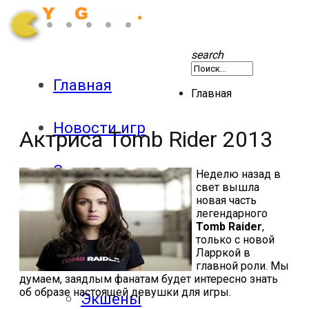
search
Главная
Главная
Новости игр
Актриса Tomb Rider 2013
Секреты
Неделю назад в
свет вышла
новая часть
Патчи
легендарного
Tomb Raider
,
только с новой
Ларркой в
Обзоры
главной роли. Мы
думаем, заядлым фанатам будет интересно знать
об образе настоящей девушки для игры.
Экшены