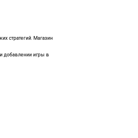
ких стратегий. Магазин
ри добавлении игры в