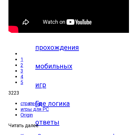
игр
Видео
прохождения
1
мобильных
2
3
4
5
игр
3223
Где логика
стратегии
игры для PC
Origin
ответы
Читать далее