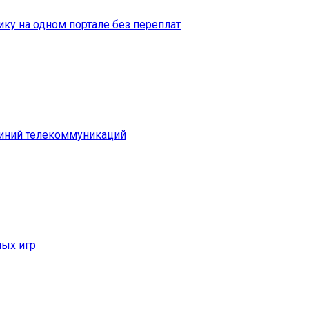
ку на одном портале без переплат
линий телекоммуникаций
ых игр