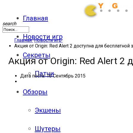
Главная
search
Новости игр
Главная
Новости игр
Акция от Origin: Red Alert 2 доступна для бесплатной 
Секреты
Акция от Origin: Red Alert 
Патчи
Дата поста:
16 Сентябрь 2015
Обзоры
Экшены
Шутеры