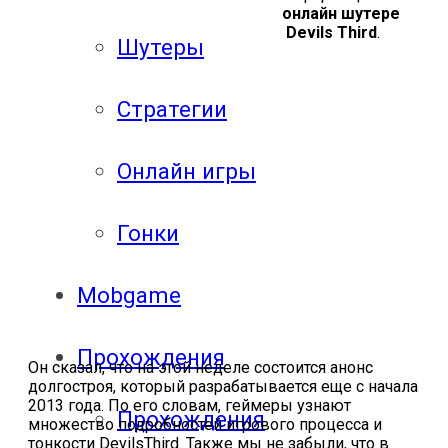
онлайн шутере
Devils Third
.
Шутеры
Стратегии
Онлайн игры
Гонки
Mobgame
Прохождения
Он сказал, что на этой неделе состоится анонс
долгостроя, который разрабатывается еще с начала
2013 года. По его словам, геймеры узнают
Прохождения
множество подробностей игрового процесса и
тонкости DevilsThird. Также мы не забыли, что в