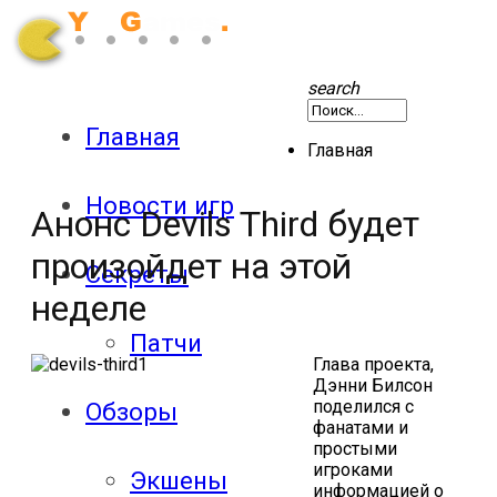
search
Главная
Главная
Новости игр
Анонс Devils Third будет
произойдет на этой
Секреты
неделе
Патчи
Глава проекта,
Дэнни Билсон
поделился с
Обзоры
фанатами и
простыми
игроками
Экшены
информацией о