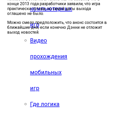
конце 2013 года разработчики заявили, что игра
компьютерных
практически готова, но самой даты выхода
оглашено не было.
Можно смело предположить, что анонс состоится в
игр
ближайшие дни, если конечно Дэнни не отложит
выход новостей.
Видео
прохождения
мобильных
игр
Где логика