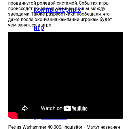
продвинутой ролевой системой. События игры
происходят во время мрачной войны между
компьютерных
звездами. Также разработчики пообещали, что
даже после окончания кампании игрокам будет
чем заняться в игре
игр
Видео
прохождения
мобильных
игр
Где логика
Релиз Warhammer 40,000: Inquisitor - Martyr назначен