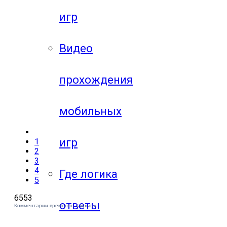
игр
Видео
прохождения
мобильных
игр
1
2
3
4
Где логика
5
6553
ответы
Комментарии временно закрыты.