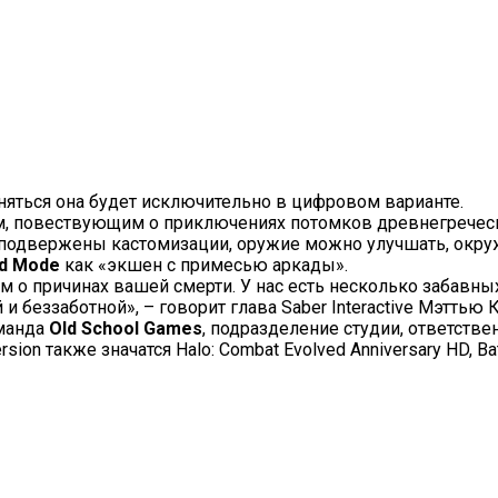
аняться она будет исключительно в цифровом варианте.
, повествующим о приключениях потомков древнегреческ
и подвержены кастомизации, оружие можно улучшать, ок
d Mode
как «экшен с примесью аркады».
ам о причинах вашей смерти. У нас есть несколько забавны
 беззаботной», – говорит глава Saber Interactive Мэттью К
оманда
Old School Games
, подразделение студии, ответств
ion также значатся Halo: Combat Evolved Anniversary HD, Bat