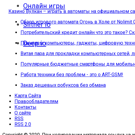
Онлайн игры
Казино Вулкан – играть в автоматы на официальном са
Обзор игрового автомата Огонь в Холе от Nolimit 
Slither io
Потребительский кредит онлайн что это такое? 
Deep io
Покупаем компьютеры, гаджеты, цифровую техни
Витая пара для прокладки компьютерных сетей, 
Популярные бюджетные смартфоны для мобильн
Работа техники без проблем - это о ART-GSM!
Заказ дешевых робуксов без обмана
Карта Сайта
Правообладателям
Контакты
О сайте
RSS
RSS 2.0
Copyright © 2020. При копировании материала ссылка на и