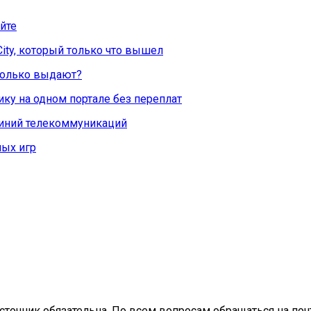
йте
City, который только что вышел
Сколько выдают?
ку на одном портале без переплат
линий телекоммуникаций
ых игр
сточник обязательна. По всем вопросам обращаться на почт