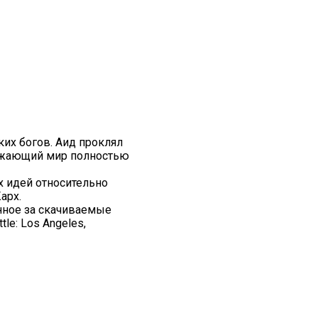
их богов. Аид проклял
ружающий мир полностью
х идей относительно
арх.
енное за скачиваемые
tle: Los Angeles,