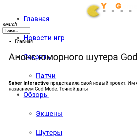
Главная
search
Новости игр
Главная
Анонс юморного шутера Go
Секреты
Патчи
Saber Interactive
представила свой новый проект. Им ст
названием God Mode. Точной даты
Обзоры
Экшены
Шутеры