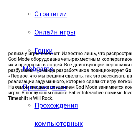
Стратегии
Онлайн игры
Гонки
релиза у игры пока нет. Известно лишь, что распростр
God Mode оборудована четырехместным кооперативом
их и превратил в людей. Все действующие персонаж
Mobgame
разрушаем. Команда разработчиков позиционирует
Go
«Первое, что мы решили сделать, так это рассказать в
реализации задуманного, которые сделают игру легкой и
Прохождения
На самом же деле созданием God Mode занимается к
игры. В послужном списке Saber Interactive помимо Invers
Timeshift и Will Rock.
Прохождения
компьютерных