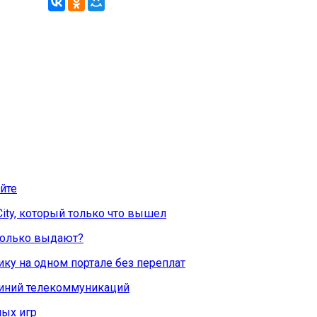
йте
City, который только что вышел
Сколько выдают?
ку на одном портале без переплат
линий телекоммуникаций
ых игр