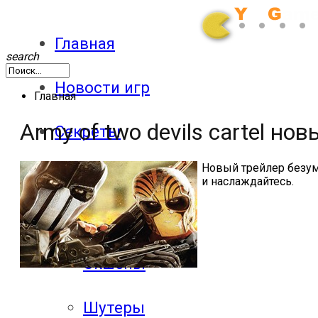
Главная
search
Новости игр
Главная
Army of two devils cartel но
Секреты
Новый трейлер безу
Патчи
и наслаждайтесь.
Обзоры
Экшены
Шутеры