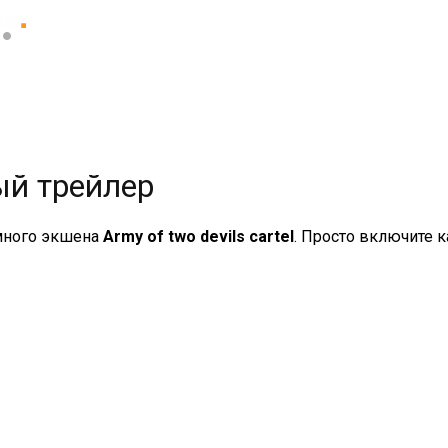
вый трейлер
много экшена
Army of two devils cartel
. Просто включите к