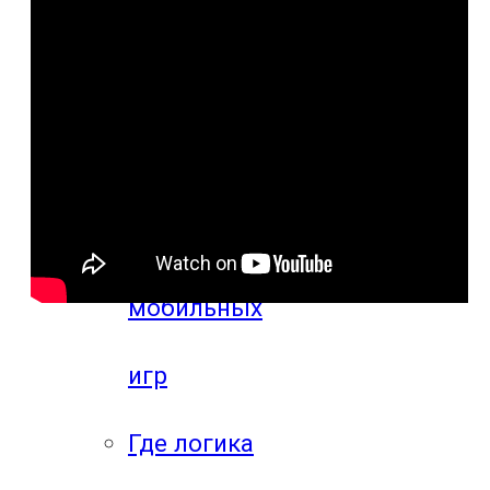
компьютерных
игр
Видео
прохождения
мобильных
игр
Где логика