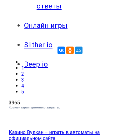
ответы
Онлайн игры
Slither io
Deep io
1
2
3
4
5
3965
Комментарии временно закрыты.
Казино Вулкан – играть в автоматы на
официальном сайте