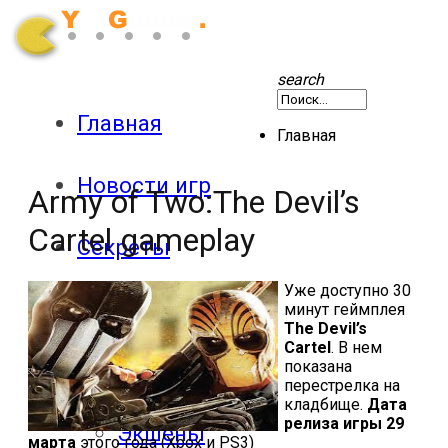
search
Главная
Главная
Новости игр
Army of Two:The Devil’s
Cartel gameplay
Секреты
Уже доступно 30
Патчи
минут геймплея
The Devil’s
Cartel
. В нем
показана
Обзоры
перестрелка на
кладбище.
Дата
релиза игры 29
Экшены
марта
этого года (Xbox и PS3)