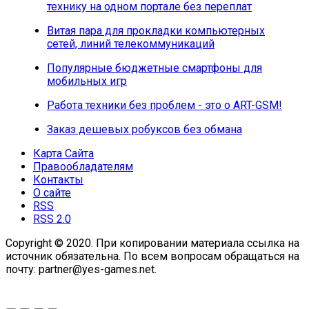
технику на одном портале без переплат
Витая пара для прокладки компьютерных
сетей, линий телекоммуникаций
Популярные бюджетные смартфоны для
мобильных игр
Работа техники без проблем - это о ART-GSM!
Заказ дешевых робуксов без обмана
Карта Сайта
Правообладателям
Контакты
О сайте
RSS
RSS 2.0
Copyright © 2020. При копировании материала ссылка на
источник обязательна. По всем вопросам обращаться на
почту: partner@yes-games.net.