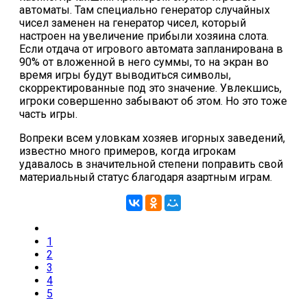
автоматы. Там специально генератор случайных
чисел заменен на генератор чисел, который
настроен на увеличение прибыли хозяина слота.
Если отдача от игрового автомата запланирована в
90% от вложенной в него суммы, то на экран во
время игры будут выводиться символы,
скорректированные под это значение. Увлекшись,
игроки совершенно забывают об этом. Но это тоже
часть игры.
Вопреки всем уловкам хозяев игорных заведений,
известно много примеров, когда игрокам
удавалось в значительной степени поправить свой
материальный статус благодаря азартным играм.
1
2
3
4
5