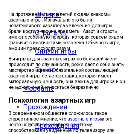
Шутеры
На протяжении тысячелетий людям знакомы
азартные игры. Изначально это были
незатейливого характера увлечения, для игры
брали кости и прочие предметы. Азарт и страсть
Стратегии
имеют особенную природу, которая совсем рядом
граничит с инстинктами человека. Обычно в игре,
эмоции превосходят разум.
Онлайн игры
Выигрыш для азартных играх по большей части
происходит по случайности, реже дает о себе знать
Гонки
мастерство игрока. Обязательной составляющей
азартной игры остается ставка, которая имеет
материальную ценность, она важна для игрока и он
не может к ней относиться безразлично.
Mobgame
Психология азартных игр
Прохождения
В современном обществе сложилось такое
стереотипное мнение, что
азартные игры
это
Прохождения
нечто негативное и запретное. Этому
способствовали увиденные по телевизору или