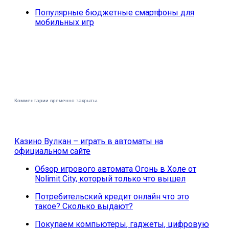
Популярные бюджетные смартфоны для
мобильных игр
Комментарии временно закрыты.
Казино Вулкан – играть в автоматы на
официальном сайте
Обзор игрового автомата Огонь в Холе от
Nolimit City, который только что вышел
Потребительский кредит онлайн что это
такое? Сколько выдают?
Покупаем компьютеры, гаджеты, цифровую