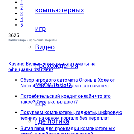
1
2
компьютерных
3
4
5
игр
3625
Комментарии временно закрыты.
Видео
Казино Вулкан – играть в автоматы на
прохождения
официальном сайте
Обзор игрового автомата Огонь в Холе от
мобильных
Nolimit City, который только что вышел
Потребительский кредит онлайн что это
игр
такое? Сколько выдают?
Покупаем компьютеры, гаджеты, цифровую
технику на одном портале без переплат
Где логика
Витая пара для прокладки компьютерных