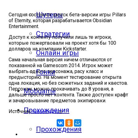
Шутеры
Сегодня состоялся запуск бета-версии игры Pillars
of Eternity, которая разрабатывается Obsidian
Entertainment.
Стратегии
Доступ к контенту получили лишь те игроки,
которые пожертвовали на проект хотя бы 100
долларов на компании Kickstarter.
Онлайн игры
Сама начальная версия ничем отличаются от
показанной на Gamescom 2014. Игрок может
Гонки
выбрать одного персонажа, расу класс и
предысторию. На момент тестирование открыта
одна локация, но без сюжетных заданий и квестов.
Персонаж можно прокачивать до 8 уровня, а
Mobgame
дальше просто нет контента. Также доступен крафт
и зачаровывание предметов экипировки.
Прохождения
Источник:
russelhoz.ru
Прохождения