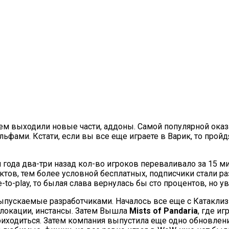
тем выходили новые части, аддоны. Самой популярной оказа
ьфами. Кстати, если вы все еще играете в Варик, то прой
и года два-три назад кол-во игроков переваливало за 15 ми
тов, тем более условной бесплатных, подписчики стали раз
to-play, то былая слава вернулась бы сто процентов, но у
ыпускаемые разработчиками. Началось все еще с Катаклиз
 локации, инстансы. Затем Вышла
Mists of Pandaria
, где иг
риходиться. Затем компания выпустила еще одно обновлени