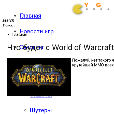
Главная
search
Новости игр
Главная
Что будет с World of Warcra
Секреты
Пожалуй, нет такого 
Патчи
крутейшей ММO всех
Обзоры
Экшены
Шутеры