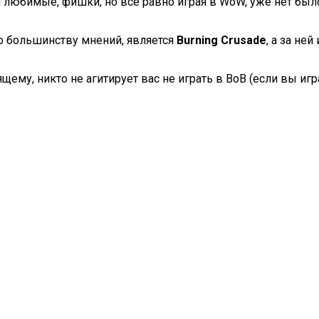
м любимые, фишки, но все равно играя в WoW, уже нет бы
по большинству мнений, является
Burning Crusade
, а за ней
ему, никто не агитирует вас не играть в ВоВ (если вы игра