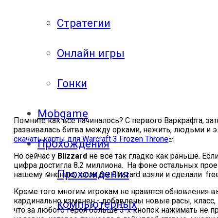
Стратегии
Онлайн игры
Гонки
Mobgame
Помните как все начиналось? С первого Варкрафта, за
развивалась битва между орками, нежить, людьми и эл
скачать карты для Warcraft 3 Frozen Throne
.
Прохождения
Но сейчас у
Blizzard
не все так гладко как раньше. Есл
цифра достигла 8.2 миллиона. На фоне остальных проек
Прохождения
нашему мнению, если бы Blizzard взяли и сделали free-
Кроме того многим игрокам не нравятся обновления в
кардинально изменен - добавлены новые расы, класс,
компьютерных
что за любого героя больше 3-х кнопок нажимать не п