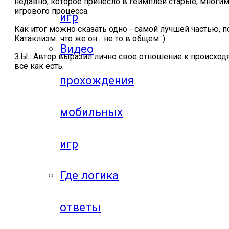
недавно, которое принесло в геймплей старые, многи
игрового процесса.
игр
Как итог можно сказать одно - самой лучшей частью, 
Катаклизм...что же он... не то в общем :)
Видео
З.Ы.: Автор выразил лично свое отношение к происходящ
все как есть.
прохождения
мобильных
игр
Где логика
ответы