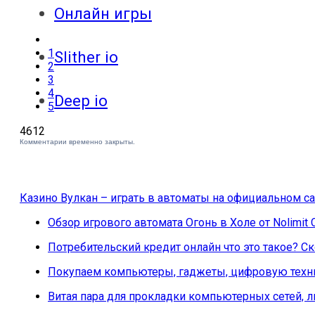
Онлайн игры
1
Slither io
2
3
4
Deep io
5
4612
Комментарии временно закрыты.
Казино Вулкан – играть в автоматы на официальном са
Обзор игрового автомата Огонь в Холе от Nolimit 
Потребительский кредит онлайн что это такое? 
Покупаем компьютеры, гаджеты, цифровую техни
Витая пара для прокладки компьютерных сетей, 