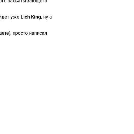
лого захватывающего
 идет уже
Lich King
, ну а
ете), просто написал