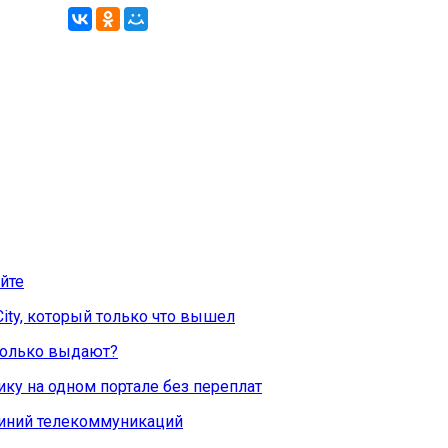
йте
City, который только что вышел
Сколько выдают?
ку на одном портале без переплат
линий телекоммуникаций