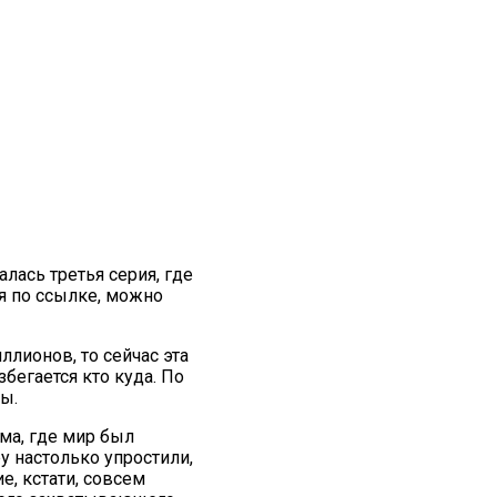
лась третья серия, где
дя по ссылке, можно
ллионов, то сейчас эта
бегается кто куда. По
вы.
ма, где мир был
ру настолько упростили,
е, кстати, совсем