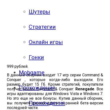
Шутеры
Стратегии
Онлайн игры
Гонки
999 рублей.
Mobgame
В данный сборник входит 17 игр серии Command &
Conquer , которые когда-либо выходили. Его
размер будет 15 Гб. Кроме стратегий, покупатели
Прохождения
получат экшен Command & Conquer:
Renegade
. Все
игры адаптированы для Windows Vista и Windows 7.
Но это еще не все бонусы. Купив данный сборник,
Прохождения
вы получите ранний доступ к ранней бета-версии
последней части.