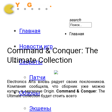
search
Главная
Главная
Новости игр
Command & Conquer: The
Ultimate Collection
Секреты
Патчи
Electronics Arts вновь радует своих поклонников.
Компания сообщила, что сборник уже можно
купить в магазине Origin.
Command & Conque
r: The
Обзоры
Ultimate Collection будет стоить всего
Экшены