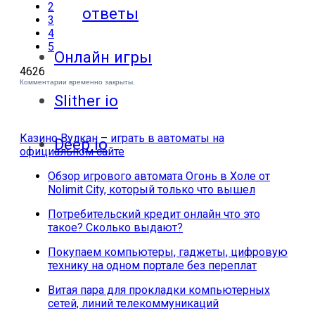
2
ответы
3
4
5
Онлайн игры
4626
Комментарии временно закрыты.
Slither io
Казино Вулкан – играть в автоматы на
Deep io
официальном сайте
Обзор игрового автомата Огонь в Холе от
Nolimit City, который только что вышел
Потребительский кредит онлайн что это
такое? Сколько выдают?
Покупаем компьютеры, гаджеты, цифровую
технику на одном портале без переплат
Витая пара для прокладки компьютерных
сетей, линий телекоммуникаций