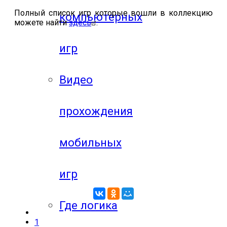
Полный список игр которые вошли в коллекцию
компьютерных
можете найти
здесь
.
игр
Видео
прохождения
мобильных
игр
Где логика
1