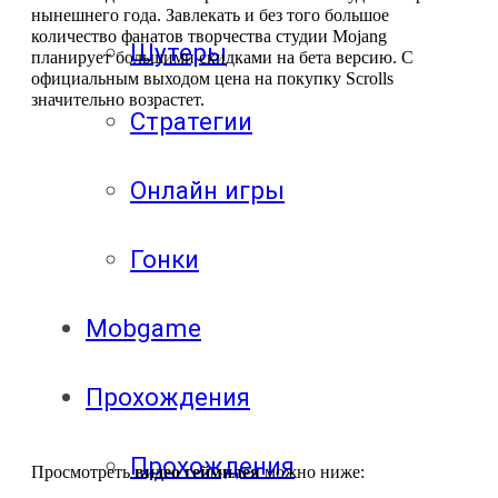
нынешнего года. Завлекать и без того большое
количество фанатов творчества студии
Mojang
Шутеры
планирует большими скидками на бета версию. С
официальным выходом цена на покупку
Scrolls
значительно возрастет.
Стратегии
Онлайн игры
Гонки
Mobgame
Прохождения
Прохождения
Просмотреть
видео геймплея
можно ниже: