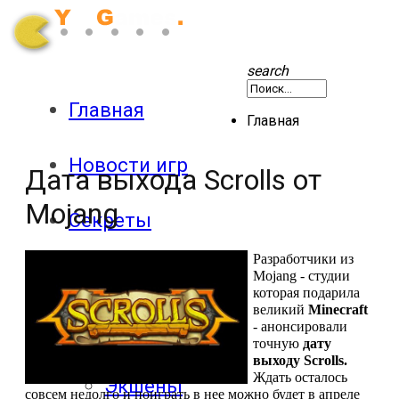
search
Главная
Главная
Новости игр
Дата выхода Scrolls от
Mojang
Секреты
Разработчики из
Патчи
Mojang
- студии
которая подарила
великий
Minecraft
- анонсировали
Обзоры
точную
дату
выходу
Scrolls
.
Ждать осталось
Экшены
совсем недолго и поиграть в нее можно будет в апреле