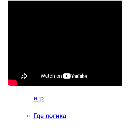
компьютерных
игр
Видео
прохождения
мобильных
игр
Где логика