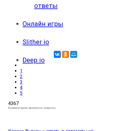
ответы
Онлайн игры
Slither io
Deep io
1
2
3
4
5
4367
Комментарии временно закрыты.