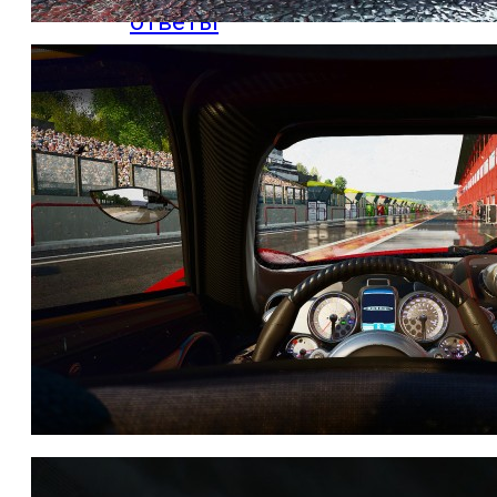
ответы
Онлайн игры
Slither io
Deep io