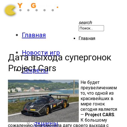
search
Главная
Главная
Новости игр
Дата выхода супергонок
Project Cars
Секреты
Не будет
Патчи
преувеличением
то, что одной из
красивейших в
мире гонок
Обзоры
сегодня является
—
Project CARS
.
К большому
Экшены
сожалению, она сменила дату своего выхода с