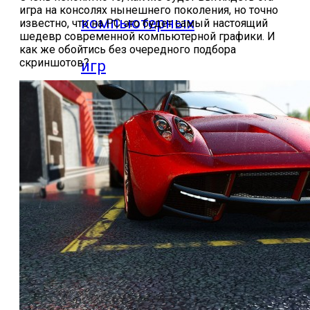
игра на консолях нынешнего поколения, но точно
компьютерных
известно, что на PC это будет самый настоящий
шедевр современной компьютерной графики. И
как же обойтись без очередного подбора
скриншотов?
игр
Видео
прохождения
мобильных
игр
Где логика