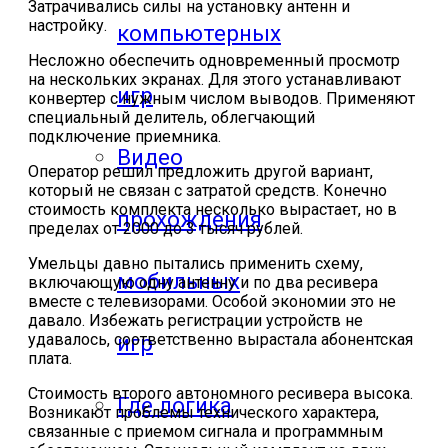
Затрачивались силы на установку антенн и
настройку.
компьютерных
Несложно обеспечить одновременный просмотр
на нескольких экранах. Для этого устанавливают
игр
конвертер с нужным числом выводов. Применяют
специальный делитель, облегчающий
подключение приемника.
Видео
Оператор решил предложить другой вариант,
который не связан с затратой средств. Конечно
стоимость комплекта несколько вырастает, но в
прохождения
пределах от 2000 до 3 тысяч рублей.
Умельцы давно пытались применить схему,
мобильных
включающую одну антенну и по два ресивера
вместе с телевизорами. Особой экономии это не
давало. Избежать регистрации устройств не
удавалось, соответственно вырастала абонентская
игр
плата.
Стоимость второго автономного ресивера высока.
Где логика
Возникают проблемы технического характера,
связанные с приемом сигнала и программным