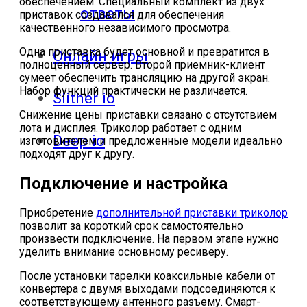
обеспечением. Специальный комплект из двух
ответы
приставок создавался для обеспечения
качественного независимого просмотра.
Одна приставка будет основной и превратится в
Онлайн игры
полноценный сервер. Второй приемник-клиент
сумеет обеспечить трансляцию на другой экран.
Набор функций практически не различается.
Slither io
Снижение цены приставки связано с отсутствием
лота и дисплея. Триколор работает с одним
Deep io
изготовителем и предложенные модели идеально
подходят друг к другу.
Подключение и настройка
Приобретение
дополнительной приставки триколор
позволит за короткий срок самостоятельно
произвести подключение. На первом этапе нужно
уделить внимание основному ресиверу.
После установки тарелки коаксильные кабели от
конвертера с двумя выходами подсоединяются к
соответствующему антенного разъему. Смарт-