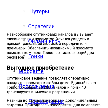
Шутеры
Стратегии
Разнообразие спутниковых каналов вызывает
сложности при просмотре. Хочется увидеть в
Онлайн игры
прямой трансляции любимые передачи или
премьеры. Обеспечить независимый просмотр
поможет комплект Триколор, включающий два
Гонки
ресивера.
Выгодное приобретение
Mobgame
Спутниковое вещание позволяет оперативно
наладить просмотр в любом доме. Единый пакет
Прохождения
Триколор собрал до 200 каналов и почти 40
транслируют в высоком разрешении.
Прохождения
Разница во вкусах приводила к дополнительным
затратам. Приходилось приобретать два комплекта.