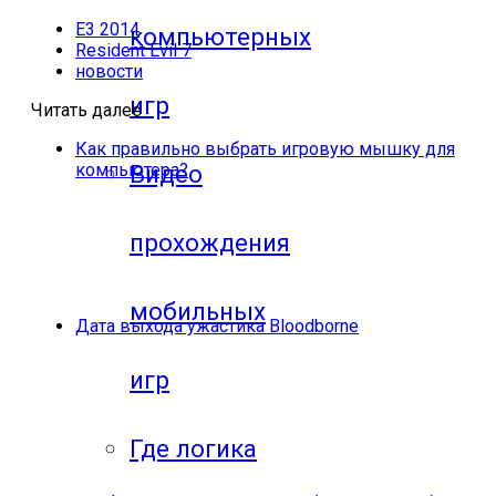
E3 2014
компьютерных
Resident Evil 7
новости
игр
Читать далее
Как правильно выбрать игровую мышку для
компьютера?
Видео
прохождения
мобильных
Дата выхода ужастика Bloodborne
игр
Где логика