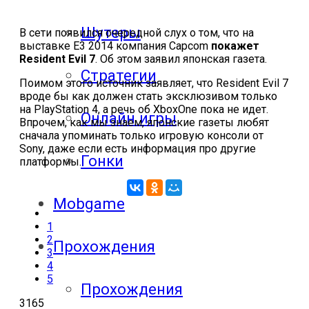
Шутеры
В сети появился очередной слух о том, что на
выставке E3 2014 компания Capcom
покажет
Resident Evil 7
. Об этом заявил японская газета.
Стратегии
Поимом этого источник заявляет, что Resident Evil 7
вроде бы как должен стать эксклюзивом только
на PlayStation 4, а речь об XboxOne пока не идет.
Онлайн игры
Впрочем, как мы знаем, японские газеты любят
сначала упоминать только игровую консоли от
Sony, даже если есть информация про другие
Гонки
платформы.
Mobgame
1
2
Прохождения
3
4
5
Прохождения
3165