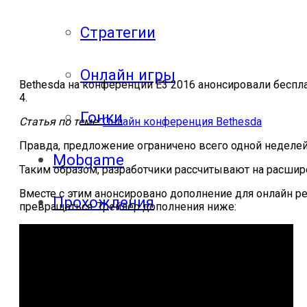
Стратегии
Онлайн игры
Bethesda на конференции E3 2016 анонсировали беспла
4.
Гонки
Статья по теме:
Онлайн конференция Bethesda
Правда, предложение ограничено всего одной неделей 
Mobgame
Таким образом, разработчики рассчитывают на расшире
Вместе с этим анонсировано дополнение для онлайн ре
Прохождения
превращаться. Трейлер дополнения ниже:
Прохождения
компьютерных