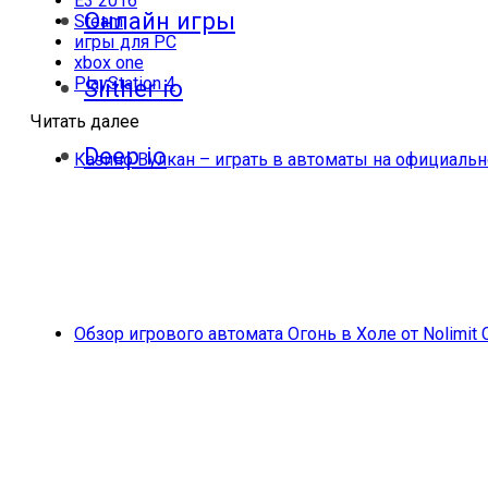
E3 2016
Онлайн игры
Steam
игры для PC
xbox one
PlayStation 4
Slither io
Читать далее
Deep io
Казино Вулкан – играть в автоматы на официальн
Обзор игрового автомата Огонь в Холе от Nolimit 