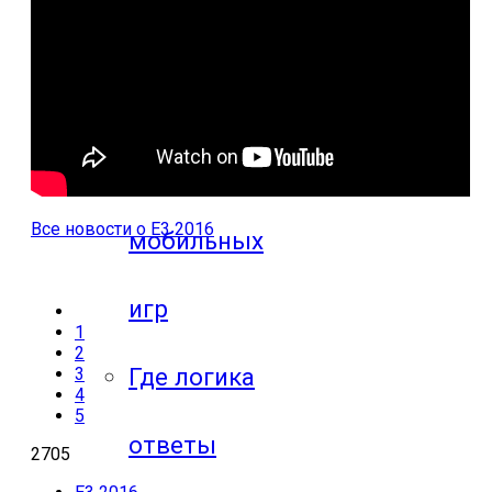
игр
Видео
прохождения
Все новости о E3 2016
мобильных
игр
1
2
Где логика
3
4
5
ответы
2705