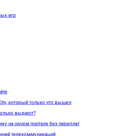
ых игр
йте
City, который только что вышел
Сколько выдают?
ку на одном портале без переплат
линий телекоммуникаций