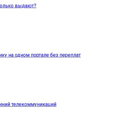
Сколько выдают?
ку на одном портале без переплат
линий телекоммуникаций