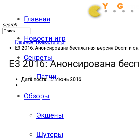
Главная
search
Новости игр
Главная
Новости игр
E3 2016: Анонсирована бесплатная версия Doom и о
Секреты
E3 2016: Анонсирована бес
Патчи
Дата поста:
13 Июнь 2016
Обзоры
Экшены
Шутеры