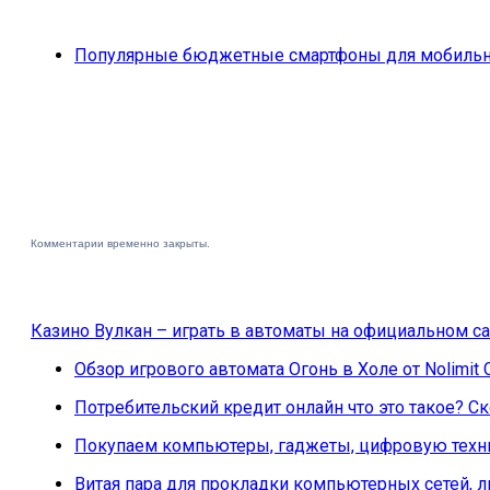
Популярные бюджетные смартфоны для мобильн
Комментарии временно закрыты.
Казино Вулкан – играть в автоматы на официальном са
Обзор игрового автомата Огонь в Холе от Nolimit 
Потребительский кредит онлайн что это такое? 
Покупаем компьютеры, гаджеты, цифровую техни
Витая пара для прокладки компьютерных сетей, 