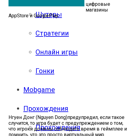
цифровые
магазины
Шутеры
AppStore и GooglePlay.
Стратегии
Онлайн игры
Гонки
Mobgame
Прохождения
Нгуен Донг (Nguyen Dong)предупредил, если такое
случится, то игра будет с предупреждением о том,
Прохождения
что игроки должны соблюдать время в геймплее и
помнить, что это просто виртуальный мир.