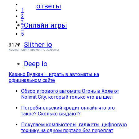
ответы
1
2
3
Онлайн игры
4
5
Slither io
3177
Комментарии временно закрыты.
Deep io
Казино Вулкан – играть в автоматы на
официальном сайте
Обзор игрового автомата Огонь в Холе от
Nolimit City, который только что вышел
Потребительский кредит онлайн что это
такое? Сколько выдают?
Покупаем компьютеры, гаджеты, цифровую
технику на одном портале без переплат