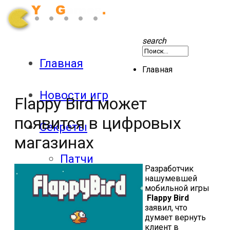
search
Главная
Главная
Новости игр
Flappy Bird может
появится в цифровых
Секреты
магазинах
Патчи
Разработчик
нашумевшей
мобильной игры
Обзоры
Flappy Bird
заявил, что
думает вернуть
Экшены
клиент в