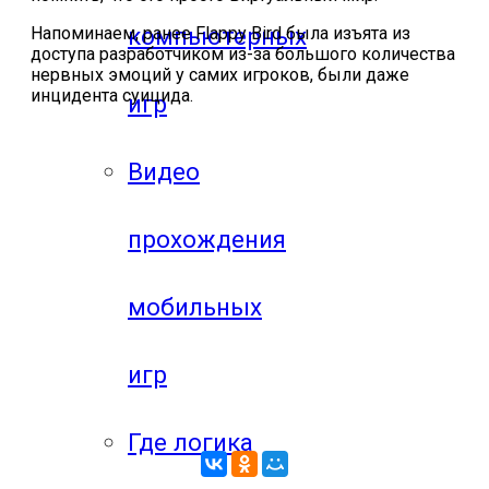
компьютерных
Напоминаем, ранее Flappy Bird была изъята из
доступа разработчиком из-за большого количества
нервных эмоций у самих игроков, были даже
инцидента суицида.
игр
Видео
прохождения
мобильных
игр
Где логика