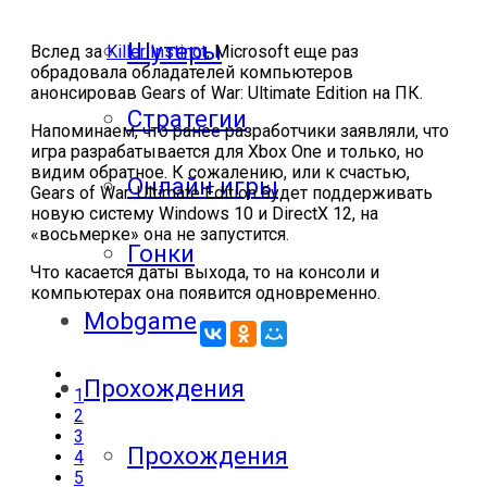
Шутеры
Вслед за
Killer Instinct
, Microsoft еще раз
обрадовала обладателей компьютеров
анонсировав Gears of War: Ultimate Edition на ПК.
Стратегии
Напоминаем, что ранее разработчики заявляли, что
игра разрабатывается для Xbox One и только, но
видим обратное. К сожалению, или к счастью,
Онлайн игры
Gears of War: Ultimate Edition будет поддерживать
новую систему Windows 10 и DirectX 12, на
«восьмерке» она не запустится.
Гонки
Что касается даты выхода, то на консоли и
компьютерах она появится одновременно.
Mobgame
Прохождения
1
2
3
Прохождения
4
5