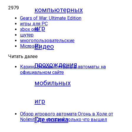
2979
компьютерных
Gears of War: Ultimate Edition
игры для PC
игр
xbox one
шутер
многопользовательские
Видео
Microsoft
Читать далее
прохождения
Казино Вулкан – играть в автоматы на
официальном сайте
мобильных
игр
Обзор игрового автомата Огонь в Холе от
Где логика
Nolimit City, который только что вышел