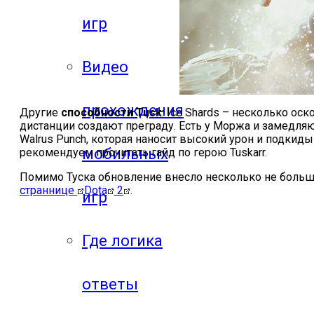
игр
Видео
прохождения
Другие
способности
Tusk
:
Ice
Shards
– несколько оск
дистанции создают преграду. Есть у Моржа и замедля
Walrus
Punch
, которая наносит высокий урон и подкиды
мобильных
рекомендуем прочитать гайд по герою
T
uskarr.
Помимо Туска обновление внесло несколько не больш
страннице
Dota
2
.
игр
Где логика
ответы