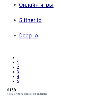
Онлайн игры
Slither io
Deep io
1
2
3
4
5
6158
Комментарии временно закрыты.