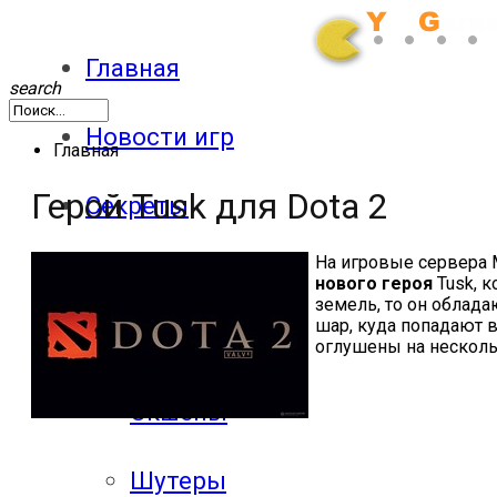
Главная
search
Новости игр
Главная
Герой Tusk для Dota 2
Секреты
На игровые сервера
Патчи
нового героя
Tusk
, 
земель, то он облад
шар, куда попадают в
Обзоры
оглушены на несколь
Экшены
Шутеры