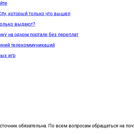
йте
City, который только что вышел
Сколько выдают?
ку на одном портале без переплат
линий телекоммуникаций
ых игр
сточник обязательна. По всем вопросам обращаться на почт