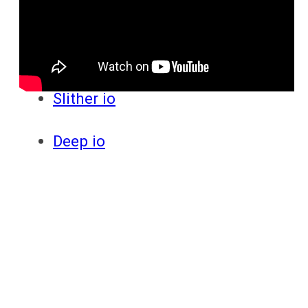
ответы
Онлайн игры
Slither io
Deep io