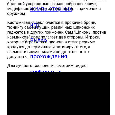
большой упор сделан на разнообразные фичи,
компьютерных
модификации и всякие плюшки для примочек с
оружием.
Кастомизация заключается в прокачке брони,
игр
тюнингу своей пушки, различных шпионских
гаджетов и других примочек. Сам "Шпионы против
наёмников" предполагает две стороны. Игроки,
Видео
которые играют за шпионов, в стелс режиме
крадутся до терминала и активируют его, а
наёмники всеми силами не должны этого
прохождения
допустить.
Для лучшего восприятия смотрим видео:
мобильных
игр
Где логика