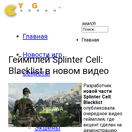
search
Главная
Главная
Новости игр
Геймплей Splinter Cell:
Blacklist в новом видео
Секреты
Разработчик
Патчи
новой части
Splinter Cell:
Blacklist
опубликовала
Обзоры
очередное видео
геймплея, где
акцент сделан на
Экшены
демонстрацию