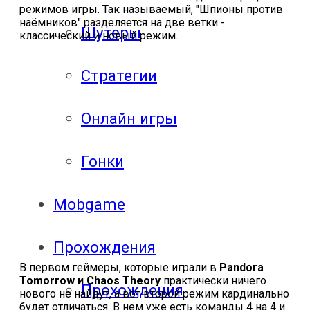
режимов игры. Так называемый, "Шпионы против
наёмников" разделяется на две ветки -
Шутеры
классический и новый режим.
Стратегии
Онлайн игры
Гонки
Mobgame
Прохождения
В первом геймеры, которые играли в
Pandora
Tomorrow и Chaos Theory
практически ничего
Прохождения
нового не найдут, а вот второй режим кардинально
будет отличаться. В нем уже есть команды 4 на 4 и