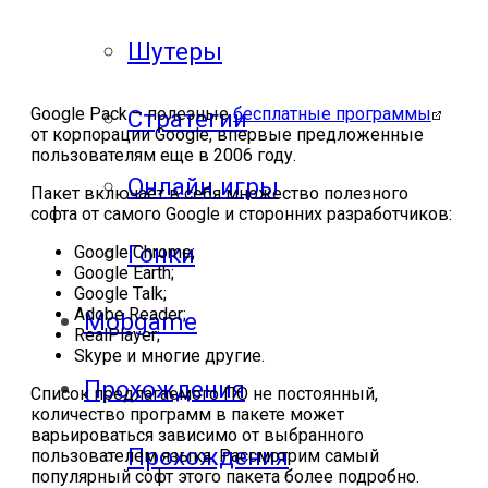
Шутеры
Google Pack – полезные
бесплатные программы
Стратегии
от корпорации Google, впервые предложенные
пользователям еще в 2006 году.
Онлайн игры
Пакет включает в себя множество полезного
софта от самого Google и сторонних разработчиков:
Гонки
Google Chrome;
Google Earth;
Google Talk;
Adobe Reader;
Mobgame
RealPlayer;
Skype и многие другие.
Прохождения
Список предлагаемого ПО не постоянный,
количество программ в пакете может
варьироваться зависимо от выбранного
Прохождения
пользователем языка. Рассмотрим самый
популярный софт этого пакета более подробно.