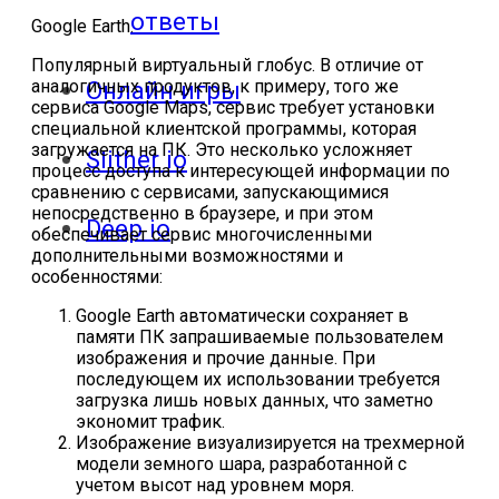
ответы
Google Earth.
Популярный виртуальный глобус. В отличие от
аналогичных продуктов, к примеру, того же
Онлайн игры
сервиса Google Maps, сервис требует установки
специальной клиентской программы, которая
загружается на ПК. Это несколько усложняет
Slither io
процесс доступа к интересующей информации по
сравнению с сервисами, запускающимися
непосредственно в браузере, и при этом
Deep io
обеспечивает сервис многочисленными
дополнительными возможностями и
особенностями:
Google Earth автоматически сохраняет в
памяти ПК запрашиваемые пользователем
изображения и прочие данные. При
последующем их использовании требуется
загрузка лишь новых данных, что заметно
экономит трафик.
Изображение визуализируется на трехмерной
модели земного шара, разработанной с
учетом высот над уровнем моря.