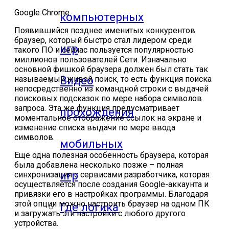
Google Chrome.
компьютерных
Появившийся позднее именитых конкурентов
браузер, который быстро стал лидером среди
игр
такого ПО и сейчас пользуется популярностью
миллионов пользователей Сети. Изначально
основной фишкой браузера должен был стать так
Видео
называемый живой поиск, то есть функция поиска
непосредственно из командной строки с выдачей
поисковых подсказок по мере набора символов
запроса. Эта же функция предусматривает
прохождения
моментальное отображение ссылок на экране и
изменение списка выдачи по мере ввода
символов.
мобильных
Еще одна полезная особенность браузера, которая
была добавлена несколько позже – полная
игр
синхронизация с сервисами разработчика, которая
осуществляется после создания Google-аккаунта и
привязки его в настройках программы. Благодаря
этой опции можно настроить браузер на одном ПК
Где логика
и загружать эти настройки с любого другого
устройства.