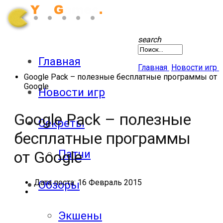
search
Главная
Главная
Новости игр
Google Pack – полезные бесплатные программы от
Google
Новости игр
Google Pack – полезные
Секреты
бесплатные программы
Патчи
от Google
Дата поста:
16 Февраль 2015
Обзоры
Экшены