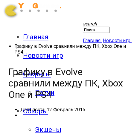
search
Главная
Главная
Новости игр
Графику в Evolve сравнили между ПК, Xbox One и
PS4
Новости игр
Графику в Evolve
Секреты
сравнили между ПК, Xbox
Патчи
One и PS4
Дата поста:
12 Февраль 2015
Обзоры
Экшены