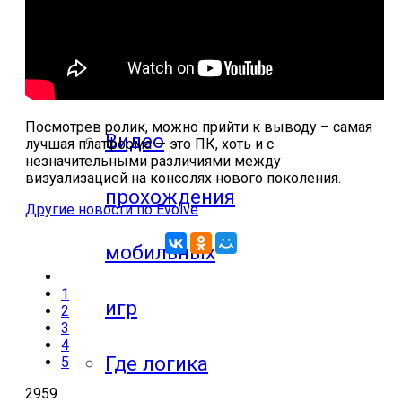
компьютерных
игр
Посмотрев ролик, можно прийти к выводу – самая
Видео
лучшая платформа — это ПК, хоть и с
незначительными различиями между
визуализацией на консолях нового поколения.
прохождения
Другие новости по Evolve
мобильных
1
игр
2
3
4
Где логика
5
2959