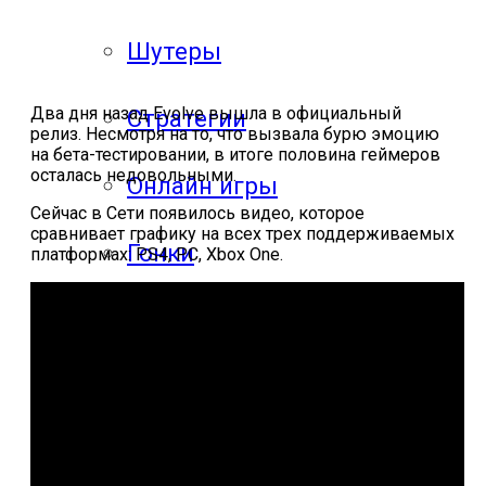
Шутеры
Два дня назад Evolve вышла в официальный
Стратегии
релиз. Несмотря на то, что вызвала бурю эмоцию
на бета-тестировании, в итоге половина геймеров
осталась недовольными.
Онлайн игры
Сейчас в Сети появилось видео, которое
сравнивает графику на всех трех поддерживаемых
Гонки
платформах: PS4, PC, Xbox One.
Mobgame
Прохождения
Прохождения