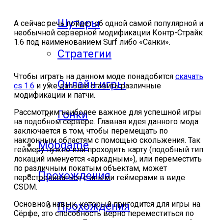
Шутеры
А сейчас речь пойдет об одной самой популярной и
необычной серверной модификации Контр-Страйк
1.6 под наименованием Surf либо «Санки».
Стратегии
Чтобы играть на данном моде понадобится
скачать
Онлайн игры
cs 1.6
и уже дальше ставить различные
модификации и патчи.
Рассмотрим наиболее важное для успешной игры
Гонки
на подобном сервере. Главная идея данного мода
заключается в том, чтобы перемещать по
наклонным областям с помощью скольжения. Так
Mobgame
геймеру нужно или проходить карту (подобный тип
локаций именуется «аркадным»), или переместить
по различным покатым объектам, может
Прохождения
перестреливаться с иными геймерами в виде
CSDM.
Основной навык, который пригодится для игры на
Прохождения
Сёрфе, это способность верно переместиться по