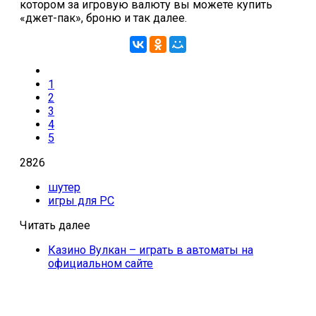
котором за игровую валюту вы можете купить
«джет-пак», броню и так далее.
1
2
3
4
5
2826
шутер
игры для PC
Читать далее
Казино Вулкан – играть в автоматы на
официальном сайте