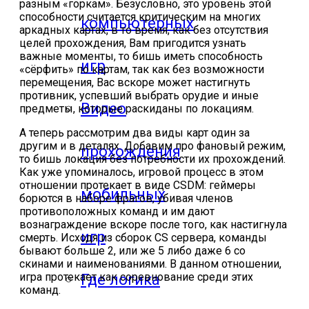
разным «горкам». Безусловно, это уровень этой
способности считается критическим на многих
компьютерных
аркадных картах, в то время, как без отсутствия
целей прохождения, Вам пригодится узнать
важные моменты, то бишь иметь способность
игр
«сёрфить» по картам, так как без возможности
перемещения, Вас вскоре может настигнуть
противник, успевший выбрать орудие и иные
Видео
предметы, которые раскиданы по локациям.
А теперь рассмотрим два виды карт один за
другим и в деталях. Добавим про фановый режим,
прохождения
то бишь локация без потребности их прохождений.
Как уже упоминалось, игровой процесс в этом
отношении протекает в виде CSDM: геймеры
мобильных
борются в наборе фрагов, убивая членов
противоположных команд и им дают
вознаграждение вскоре после того, как настигнула
игр
смерть. Исходя из сборок CS сервера, команды
бывают больше 2, или же 5 либо даже 6 со
скинами и наименованиями. В данном отношении,
игра протекает как соревнование среди этих
Где логика
команд.