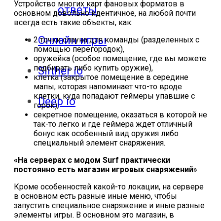
Устройство многих карт фановых форматов в
ответы
основном довольно идентичное, на любой почти
всегда есть такие объекты, как:
Онлайн игры
2 точки спауна для команды (разделенных с
помощью перегородок),
оружейка (особое помещение, где вы можете
подбирать либо купить оружие),
Slither io
клетка (закрытое помещение в середине
мапы, которая напоминает что-то вроде
клетки, куда попадают геймеры упавшие с
Deep io
горок),
секретное помещение, оказаться в которой не
так-то легко и где геймера ждет отличный
бонус как особенный вид оружия либо
специальный элемент снаряжения.
«На серверах с модом Surf практически
постоянно есть магазин игровых снаряжений
»
Кроме особенностей какой-то локации, на сервере
в основном есть разные иные меню, чтобы
запустить специальное снаряжение и иные разные
элементы игры. В основном это магазин, в