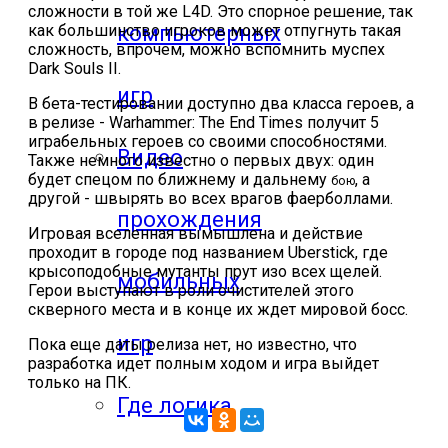
сложности в той же L4D. Это спорное решение, так
компьютерных
как большинство игроков может отпугнуть такая
сложность, впрочем, можно вспомнить муспех
Dark Souls II.
игр
В бета-тестировании доступно два класса героев, а
в релизе - Warhammer: The End Times получит 5
играбельных героев со своими способностями.
Видео
Также немного известно о первых двух: один
будет спецом по ближнему и дальнему
, а
бою
другой - швырять во всех врагов фаерболлами.
прохождения
Игровая вселенная вымышлена и действие
проходит в городе под названием Uberstick, где
крысоподобные мутанты прут изо всех щелей.
мобильных
Герои выступают в роли очистителей этого
скверного места и в конце их ждет мировой босс.
игр
Пока еще даты релиза нет, но известно, что
разработка идет полным ходом и игра выйдет
только на ПК.
Где логика