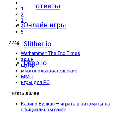
ответы
1
2
3
Онлайн игры
4
5
2744
Slither io
Warhammer: The End Times
экшн
Deep io
шутер
многопользовательские
MMO
игры для PC
Читать далее
Казино Вулкан – играть в автоматы на
официальном сайте