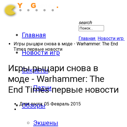
search
Главная
Главная
Новости игр
Игры рыцари снова в моде - Warhammer: The End
Times первые новости
Новости игр
Игры рыцари снова в
Секреты
моде - Warhammer: The
Патчи
End Times первые новости
Дата поста:
05 Февраль 2015
Обзоры
Экшены