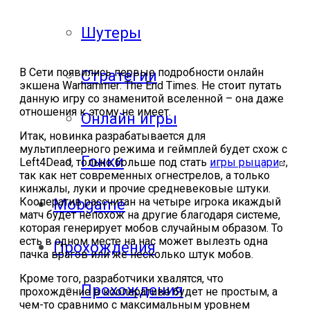
Шутеры
В Сети появились первые подробности онлайн
Стратегии
экшена Warhammer: The End Times. Не стоит путать
данную игру со знаменитой вселенной – она даже
отношения к этому не имеет.
Онлайн игры
Итак, новинка разрабатывается для
мультиплеерного режима и геймплей будет схож с
Гонки
Left4Dead, только больше под стать
игры рыцари
,
так как нет современных огнестрелов, а только
кинжалы, луки и прочие средневековые штуки.
Кооператив рассчитан на четыре игрока икаждый
Mobgame
матч будет непохож на другие благодаря системе,
которая генерирует мобов случайным образом. То
есть в одном месте на нас может вылезть одна
Прохождения
пачка врагов или же несколько штук мобов.
Кроме того, разработчики хвалятся, что
Прохождения
прохождение в кооперативе будет не простым, а
чем-то сравнимо с максимальным уровнем