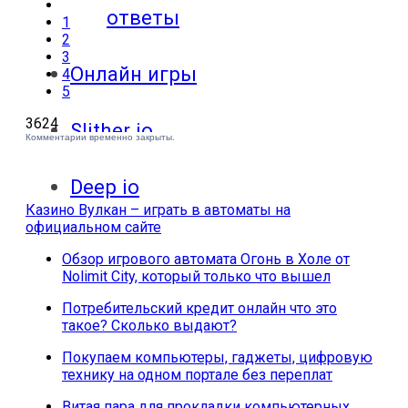
ответы
1
2
3
Онлайн игры
4
5
3624
Slither io
Комментарии временно закрыты.
Deep io
Казино Вулкан – играть в автоматы на
официальном сайте
Обзор игрового автомата Огонь в Холе от
Nolimit City, который только что вышел
Потребительский кредит онлайн что это
такое? Сколько выдают?
Покупаем компьютеры, гаджеты, цифровую
технику на одном портале без переплат
Витая пара для прокладки компьютерных