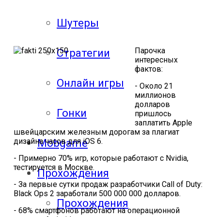
Шутеры
Парочка
Стратегии
интересных
фактов:
Онлайн игры
- Около 21
миллионов
долларов
Гонки
пришлось
заплатить
Apple
швейцарским железным дорогам за плагиат
дизайна часов для
iOS
6.
Mobgame
- Примерно 70% игр, которые работают с
Nvidia
,
тестируется в Москве.
Прохождения
- За первые сутки продаж разработчики
Call
of
Duty
:
Black
Ops
2 заработали 500 000 000 долларов.
Прохождения
- 68% смартфонов работают на операционной