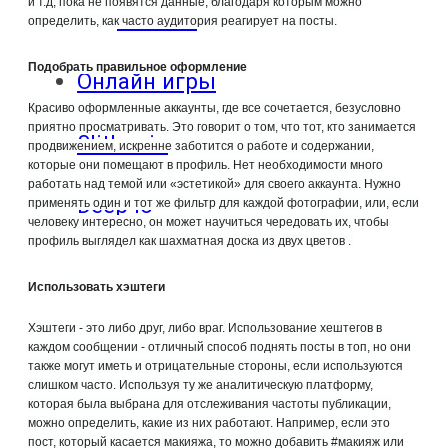
и т.д, пока не появятся данные, благодаря которым можно
ответы
определить, как часто аудитория реагирует на посты.
Подобрать правильное оформление
Онлайн игры
Красиво оформленные аккаунты, где все сочетается, безусловно
приятно просматривать. Это говорит о том, что тот, кто занимается
Slither io
продвижением, искренне заботится о работе и содержании,
которые они помещают в профиль. Нет необходимости много
работать над темой или «эстетикой» для своего аккаунта. Нужно
Deep io
применять один и тот же фильтр для каждой фотографии, или, если
человеку интересно, он может научиться чередовать их, чтобы
профиль выглядел как шахматная доска из двух цветов .
Использовать хэштеги
Хэштеги - это либо друг, либо враг. Использование хештегов в
каждом сообщении - отличный способ поднять посты в топ, но они
также могут иметь и отрицательные стороны, если используются
слишком часто. Используя ту же аналитическую платформу,
которая была выбрана для отслеживания частоты публикации,
можно определить, какие из них работают. Например, если это
пост, который касается макияжа, то можно добавить #макияж или