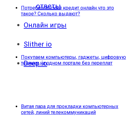
ответы
Потребительский кредит онлайн что это
такое? Сколько выдают?
Онлайн игры
Slither io
Покупаем компьютеры, гаджеты, цифровую
Deep io
технику на одном портале без переплат
Витая пара для прокладки компьютерных
сетей, линий телекоммуникаций