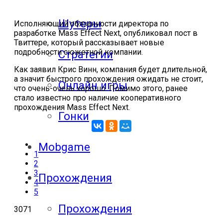
Шутеры
Исполняющий обязанности директора по
разработке Mass Effect Next, опубликовал пост в
Твиттере, который рассказывает новые
подробности сюжетной компании.
Стратегии
Как заявил Крис Винн, компания будет длительной,
а значит быстрого прохождения ожидать не стоит,
Онлайн игры
что очень-очень хорошо. Помимо этого, ранее
стало известно про наличие кооперативного
прохождения Mass Effect Next.
Гонки
Mobgame
1
2
3
Прохождения
4
5
Прохождения
3071