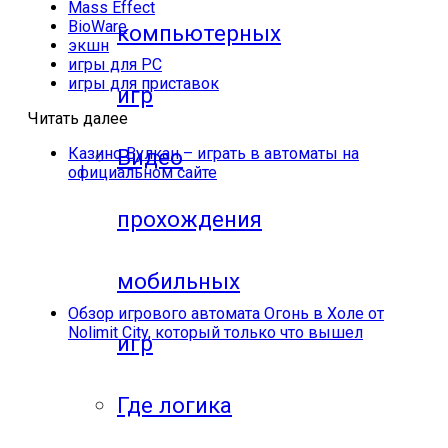
Mass Effect
BioWare
компьютерных
экшн
игры для PC
игры для приставок
игр
Читать далее
Казино Вулкан – играть в автоматы на
Видео
официальном сайте
прохождения
мобильных
Обзор игрового автомата Огонь в Холе от
Nolimit City, который только что вышел
игр
Где логика