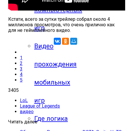
компьютерных
Кстати, всего за сутки трейлер собрал около 4
миллионов просмотров, что очень прилично как
игр
для не геймплейного видео.
Видео
1
прохождения
2
3
4
5
мобильных
3405
игр
LoL
League of Legends
видео
Где логика
Читать далее