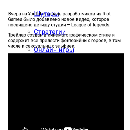
Шутеры
Вчера на YouTube канале разработчиков из Riot
Games было добавлено новое видео, которое
посвящено детищу студии – League of legends.
Стратегии
Трейлер создан в кинематографическом стиле и
содержит все прелести фентезийных героев, в том
числе и сексуальных эльфиек:
Онлайн игры
Гонки
Mobgame
Прохождения
Прохождения