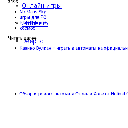
3193
Онлайн игры
No Mans Sky
игры для PC
Slither io
PlayStation 4
космос
Читать далее
Deep io
Казино Вулкан – играть в автоматы на официальн
Обзор игрового автомата Огонь в Холе от Nolimit 