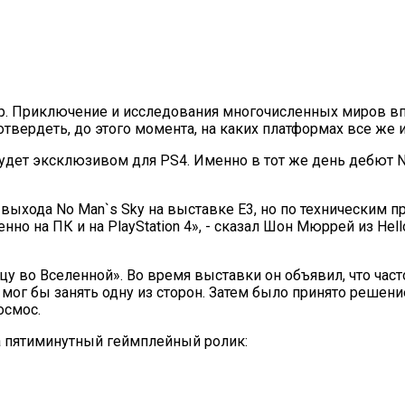
гр. Приключение и исследования многочисленных миров вп
отвердеть, до этого момента, на каких платформах все же и
будет эксклюзивом для PS4. Именно в тот же день дебют No
выхода No Man`s Sky на выставке Е3, но по техническим п
нно на ПК и на PlayStation 4», - сказал Шон Мюррей из Hel
у во Вселенной». Во время выставки он объявил, что час
мог бы занять одну из сторон. Затем было принято решени
космос.
а пятиминутный геймплейный ролик: