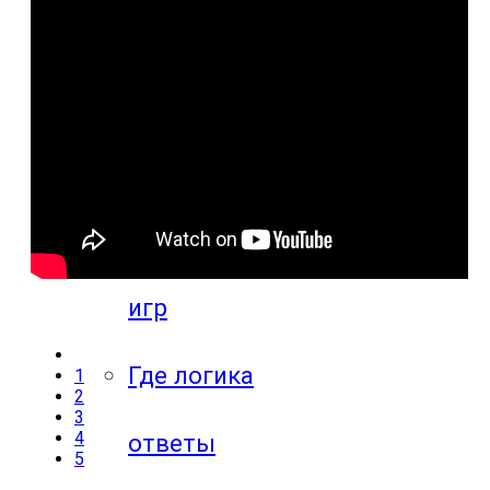
игр
Видео
прохождения
мобильных
игр
Где логика
1
2
3
4
ответы
5