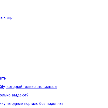
ых игр
йте
City, который только что вышел
Сколько выдают?
ку на одном портале без переплат