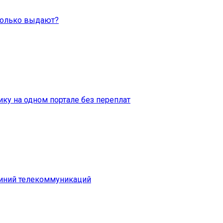
Сколько выдают?
ку на одном портале без переплат
линий телекоммуникаций