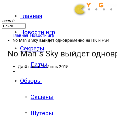
Главная
search
Новости игр
Главная
Новости игр
No Man`s Sky выйдет одновременно на ПК и PS4
Секреты
No Man`s Sky выйдет однов
Патчи
Дата поста:
17 Июнь 2015
Обзоры
Экшены
Шутеры