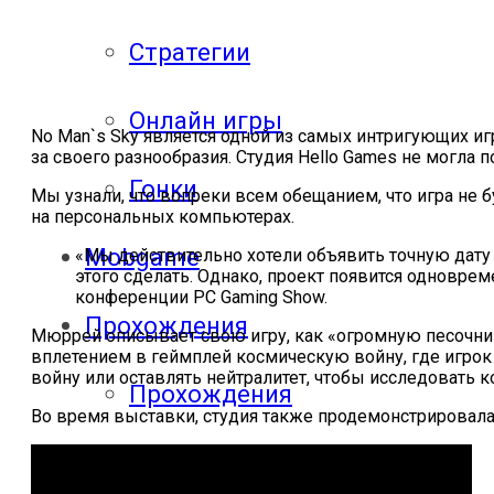
Стратегии
Онлайн игры
No Man`s Sky является одной из самых интригующих и
за своего разнообразия. Студия Hello Games не могла п
Гонки
Мы узнали, что вопреки всем обещанием, что игра не 
на персональных компьютерах.
Mobgame
«Мы действительно хотели объявить точную дату 
этого сделать. Однако, проект появится одновреме
конференции PC Gaming Show.
Прохождения
Мюррей описывает свою игру, как «огромную песочниц
вплетением в геймплей космическую войну, где игрок 
войну или оставлять нейтралитет, чтобы исследовать 
Прохождения
Во время выставки, студия также продемонстрировал
компьютерных