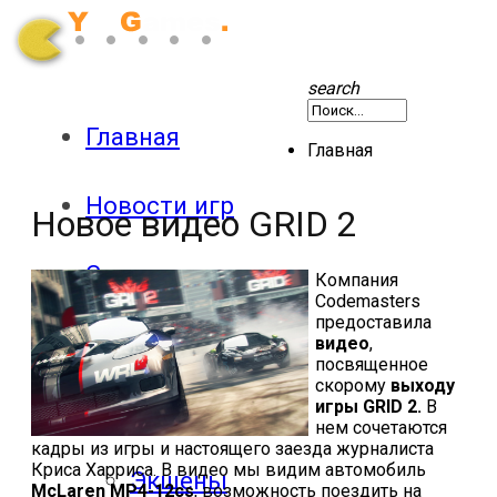
search
Главная
Главная
Новости игр
Новое видео GRID 2
Секреты
Компания
Codemasters
предоставила
Патчи
видео
,
посвященное
скорому
выходу
игры GRID 2.
В
Обзоры
нем сочетаются
кадры из игры и настоящего заезда журналиста
Криса Харриса. В видео мы видим автомобиль
Экшены
McLaren MP4-12cs
, возможность поездить на