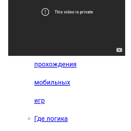
компьютерных
игр
Видео
прохождения
мобильных
игр
Где логика