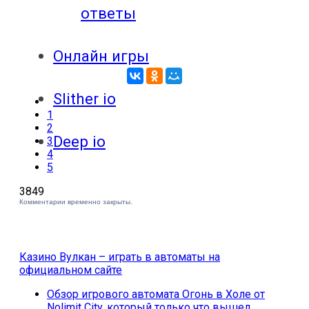
ответы
Онлайн игры
Slither io
1
2
Deep io
3
4
5
3849
Комментарии временно закрыты.
Казино Вулкан – играть в автоматы на
официальном сайте
Обзор игрового автомата Огонь в Холе от
Nolimit City, который только что вышел