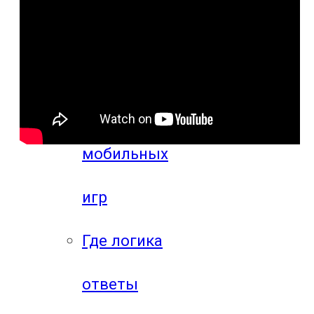
игр
Видео
прохождения
мобильных
игр
Где логика
ответы