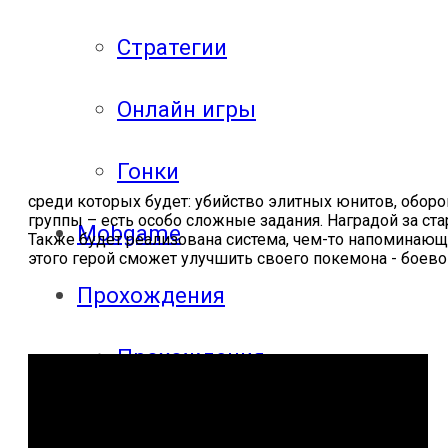
Стратегии
Онлайн игры
Гонки
среди которых будет: убийство элитных юнитов, оборон
группы – есть особо сложные задания. Наградой за ст
Mobgame
Также будет реализована система, чем-то напоминающ
этого герой сможет улучшить своего покемона - боев
Прохождения
Прохождения
компьютерных