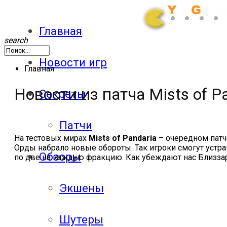
Главная
search
Новости игр
Главная
Новости из патча Mists of P
Секреты
Патчи
На тестовых мирах
Mists of Pandaria
– очередном патче
Орды набрало новые обороты. Так игроки смогут устраи
Обзоры
по две на каждую фракцию. Как убеждают нас Близза
Экшены
Шутеры