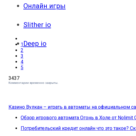
Онлайн игры
Slither io
Deep io
1
2
3
4
5
3437
Комментарии временно закрыты.
Казино Вулкан – играть в автоматы на официальном са
Обзор игрового автомата Огонь в Холе от Nolimit 
Потребительский кредит онлайн что это такое? 