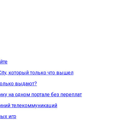
йте
City, который только что вышел
Сколько выдают?
ку на одном портале без переплат
линий телекоммуникаций
ых игр