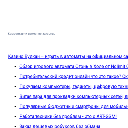
Комментарии временно закрыты.
Казино Вулкан – играть в автоматы на официальном са
Обзор игрового автомата Огонь в Холе от Nolimit 
Потребительский кредит онлайн что это такое? 
Покупаем компьютеры, гаджеты, цифровую техни
Витая пара для прокладки компьютерных сетей, 
Популярные бюджетные смартфоны для мобильн
Работа техники без проблем - это о ART-GSM!
Заказ дешевых робуксов без обмана