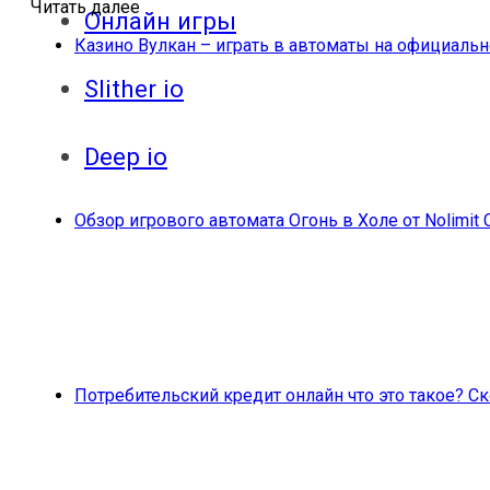
Читать далее
Онлайн игры
Казино Вулкан – играть в автоматы на официальн
Slither io
Deep io
Обзор игрового автомата Огонь в Холе от Nolimit 
Потребительский кредит онлайн что это такое? 