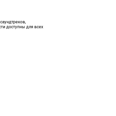
-саундтреков,
сти доступны для всех