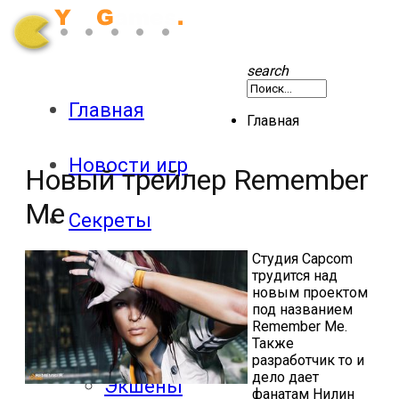
search
Главная
Главная
Новости игр
Новый трейлер Remember
Me
Секреты
Студия
Capcom
Патчи
трудится над
новым проектом
под названием
Remember
Me
.
Обзоры
Также
разработчик то и
дело дает
Экшены
фанатам Нилин