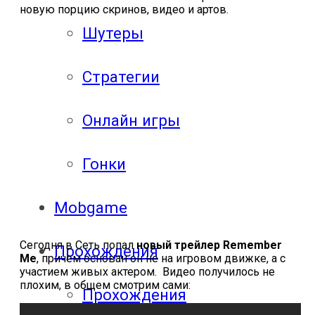
новую порцию скринов, видео и артов.
Шутеры
Стратегии
Онлайн игры
Гонки
Mobgame
Сегодня в Сеть попал
новый трейлер Remember
Прохождения
Me
, причем основан он не на игровом движке, а с
участием живых актером. Видео получилось не
плохим, в общем смотрим сами:
Прохождения