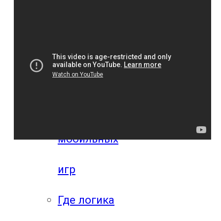
компьютерных
игр
Видео
прохождения
мобильных
игр
Где логика