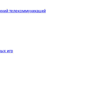
линий телекоммуникаций
ых игр