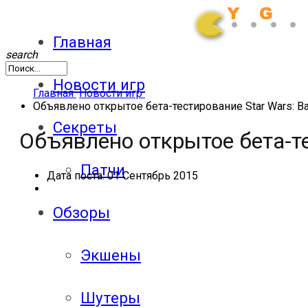
Главная
search
Новости игр
Главная
Новости игр
Объявлено открытое бета-тестирование Star Wars: Bat
Секреты
Объявлено открытое бета-тес
Патчи
Дата поста:
01 Сентябрь 2015
Обзоры
Экшены
Шутеры