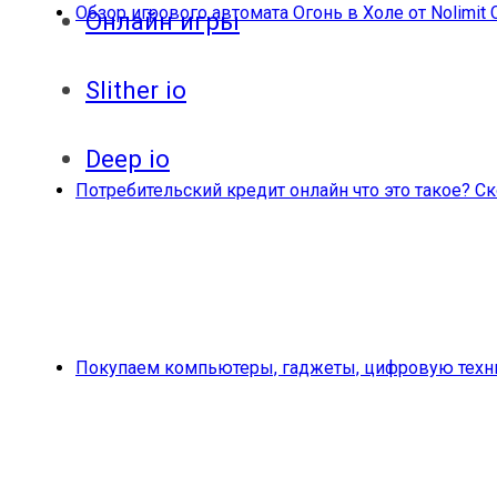
Обзор игрового автомата Огонь в Холе от Nolimit 
Онлайн игры
Slither io
Deep io
Потребительский кредит онлайн что это такое? 
Покупаем компьютеры, гаджеты, цифровую техни