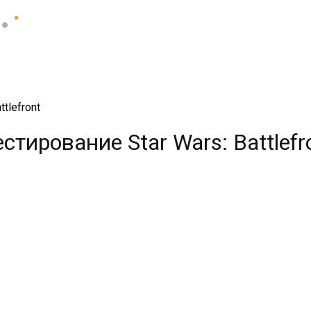
tlefront
тирование Star Wars: Battlefr