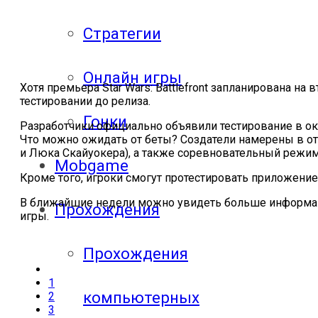
Стратегии
Онлайн игры
Хотя премьера Star Wars: Battlefront запланирована на
тестировании до релиза.
Гонки
Разработчики официально объявили тестирование в ок
Что можно ожидать от беты? Создатели намерены в от
и Люка Скайуокера), а также соревновательный режим
Mobgame
Кроме того, игроки смогут протестировать приложение-
В ближайшие недели можно увидеть больше информаци
Прохождения
игры.
Прохождения
1
компьютерных
2
3