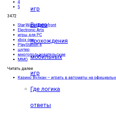
4
5
игр
3472
Видео
Star Wars: Battlefront
Electronic Arts
игры для PC
xbox one
прохождения
PlayStation 4
шутер
многопользовательские
мобильных
MMO
Читать далее
игр
Казино Вулкан – играть в автоматы на официальн
Где логика
ответы