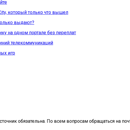
йте
City, который только что вышел
Сколько выдают?
ку на одном портале без переплат
линий телекоммуникаций
ых игр
сточник обязательна. По всем вопросам обращаться на почт