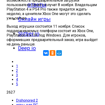
Возможность предварительной загрузки
ответы
пользователи Steam получат 8 ноября. Владельцам
PlayStation 4 и PS4 Pro также придется ждать
неделю, а ценители Xbox One могут это сделать
Онлайн игры
уже сейчас.
Выход игрушки состоится 11 ноября. Список
поддерживаемых платформ состоит из Xbox One,
Slither io
PlayStation 4 и ПК под Windows. Для игроков,
оформивших предварительный заказ, игра выйдет
на день раньше.
Deep io
1
2
3
4
5
2627
Dishonored 2
игры для PC