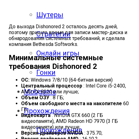
Шутеры
До выхода Dishonored 2 осталось десять дней,
поэтому пришло время для записи мастер-диска и
Стратегии
обнародования системных требований, и сделала
компания Bethesda Softworks.
Онлайн игры
Минимальные системные
требования Dishonored 2
Гонки
ОС:
Windows 7/8/10 (64-битная версия)
Центральный процессор
: Intel Core i5-2400,
Mobgame
AMD FX-8320 или лучше;
Объем ОЗУ
: 8 ГБ;
Объем свободного места на накопителе
60
ГБ;
Прохождения
Видеокарта
: NVIDIA GTX 660 (2 ГБ
видеопамяти), AMD Radeon HD 7970 (3 ГБ
видеопамяти) или лучше;
Прохождения
Версия драйверов NVIDIA
: 375.70;
Версия драйверов AMD
: 16.10.2.