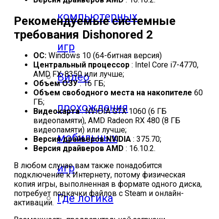
компьютерных
Рекомендуемые системные
требования Dishonored 2
игр
ОС:
Windows 10 (64-битная версия)
Центральный процессор
: Intel Core i7-4770,
AMD FX-8350 или лучше;
Видео
Объем ОЗУ
: 16 ГБ;
Объем свободного места на накопителе
60
ГБ;
прохождения
Видеокарта
: NVIDIA GTX 1060 (6 ГБ
видеопамяти), AMD Radeon RX 480 (8 ГБ
видеопамяти) или лучше;
мобильных
Версия драйверов NVIDIA
: 375.70;
Версия драйверов AMD
: 16.10.2.
В любом случае вам также понадобится
игр
подключение к Интернету, потому физическая
копия игры, выполненная в формате одного диска,
потребует подкачки файлов с Steam и онлайн-
Где логика
активации.