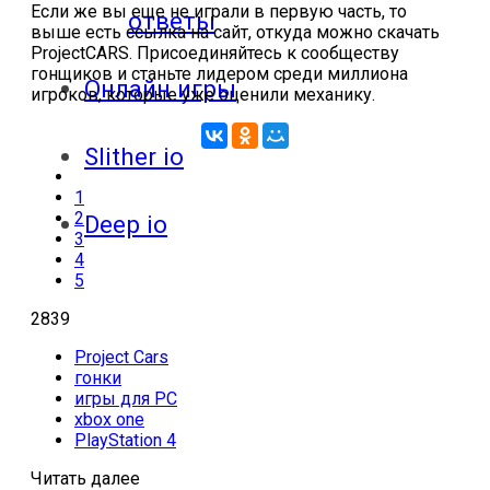
Если же вы еще не играли в первую часть, то
ответы
выше есть ссылка на сайт, откуда можно скачать
ProjectCARS. Присоединяйтесь к сообществу
гонщиков и станьте лидером среди миллиона
Онлайн игры
игроков, которые уже оценили механику.
Slither io
1
2
Deep io
3
4
5
2839
Project Cars
гонки
игры для PC
xbox one
PlayStation 4
Читать далее