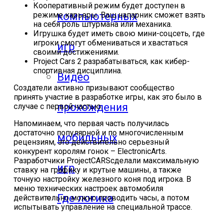
Кооперативный режим будет доступен в
компьютерных
режиме карьеры. Ваш напарник сможет взять
на себя роль штурмана или механика.
Игрушка будет иметь свою мини-соцсеть, где
игроки смогут обмениваться и хвастаться
игр
своими достижениями.
Project Cars 2 разрабатываться, как кибер-
спортивная дисциплина.
Видео
Создатели активно призывают сообщество
принять участие в разработке игры, как это было в
прохождения
случае с первой частью.
Напоминаем, что первая часть получилась
достаточно популярной и по многочисленным
мобильных
рецензиям, это действительно серьезный
конкурент королям гонок – ElectronicArts.
Разработчики ProjectCARSсделали максимальную
игр
ставку на графику и крутые машины, а также
точную настройку железного коня под игрока. В
меню технических настроек автомобиля
Где логика
действительно можно проводить часы, а потом
испытывать управление на специальной трассе.