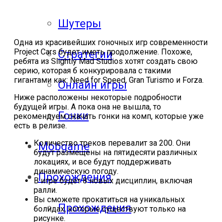
Шутеры
Одна из красивейших гоночных игр современности
Project Cars будет иметь продолжение. Похоже,
Стратегии
ребята из Slightly Mad Studios хотят создать свою
серию, которая б конкурировала с такими
гигантами как: Need for Speed, Gran Turismo и Forza.
Онлайн игры
Ниже расположены некоторые подробности
будущей игры. А пока она не вышла, то
Гонки
рекомендуем скачать гонки на комп, которые уже
есть в релизе.
Количество треков перевалит за 200. Они
Mobgame
будут размещены на пятидесяти различных
локациях, и все будут поддерживать
динамическую погоду.
Прохождения
В игре будет 8 новых дисциплин, включая
ралли.
Вы сможете прокатиться на уникальных
Прохождения
болидах, которые существуют только на
рисунке.