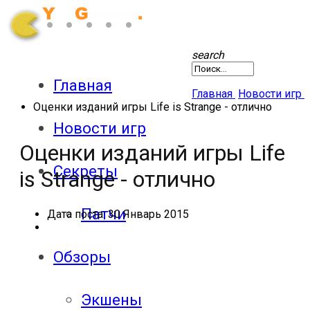
search
Главная
Главная
Новости игр
Оценки изданий игры Life is Strange - отлично
Новости игр
Оценки изданий игры Life
Секреты
is Strange - отлично
Патчи
Дата поста:
30 Январь 2015
Обзоры
Экшены