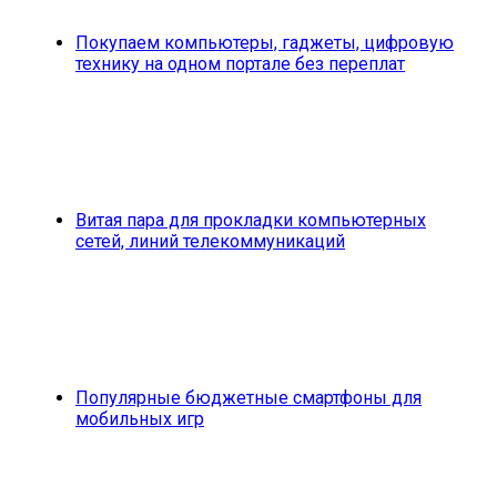
Покупаем компьютеры, гаджеты, цифровую
технику на одном портале без переплат
Витая пара для прокладки компьютерных
сетей, линий телекоммуникаций
Популярные бюджетные смартфоны для
мобильных игр