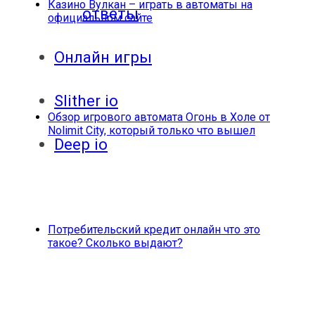
Казино Вулкан – играть в автоматы на
ответы
официальном сайте
Онлайн игры
Slither io
Обзор игрового автомата Огонь в Холе от
Nolimit City, который только что вышел
Deep io
Потребительский кредит онлайн что это
такое? Сколько выдают?