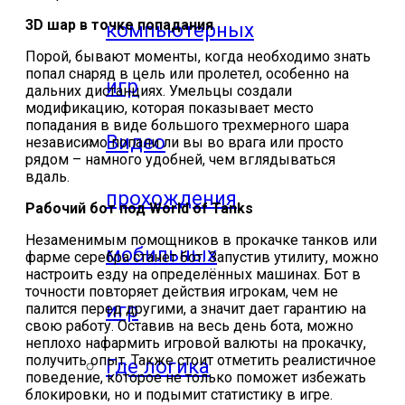
3D шар в точке попадания
компьютерных
Порой, бывают моменты, когда необходимо знать
попал снаряд в цель или пролетел, особенно на
игр
дальних дистанциях. Умельцы создали
модификацию, которая показывает место
попадания в виде большого трехмерного шара
Видео
независимо попали ли вы во врага или просто
рядом – намного удобней, чем вглядываться
вдаль.
прохождения
Рабочий бот под World of Tanks
Незаменимым помощников в прокачке танков или
мобильных
фарме серебра станет бот. Запустив утилиту, можно
настроить езду на определённых машинах. Бот в
точности повторяет действия игрокам, чем не
игр
палится перед другими, а значит дает гарантию на
свою работу. Оставив на весь день бота, можно
неплохо нафармить игровой валюты на прокачку,
получить опыт. Также стоит отметить реалистичное
Где логика
поведение, которое не только поможет избежать
блокировки, но и подымит статистику в игре.