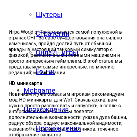
Шутеры
Игра World of Tanks является самой популярной в
Стратегии
странах СНГ. За свое су4ществования она сильно
изменилась, пройдя долгий путь от обычной
аркады в настоящий танковый симмулятор с
Онлайн игры
физикой, реалистичными боевыми машинами и
просто интересным геймплеем. В этой статье мы
представляем самые интересные, по мнению
Гонки
редакции, модификации.
HD миникарта
Mobgame
Новичкам и уже бывалым игрокам рекомендуем
мод HD миникарты для WoT. Скачав архив, вам
нужно просто распаковать и запустить, а сопле в
Прохождения
интерфейсе обычной карты появятся
дополнительные возможности: указка дула башни,
радиус обзора, радиус максимальной видимости,
Прохождения
названия танков врагов и союзников, точечное
отображение засветов.