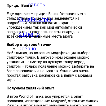
ответы
Прицел Ванги
Еще один чит – прицел Ванги. Установив его,
стандартный прицел игры заменяется на
Онлайн игры
подробный. Можно захватить врага с
упреждением, так как мод автоматически
рассчитывает скорость полета снаряда и
Slither io
траекторию в уязвимые места врага.
Выбор стартовой точки
Deep io
Небольшая, но полезная модификация выбора
стартовой точки. В загрузочном экране можно
установить отметку на нужную точку перед
стартом – только появление можно выбирать на
базе союзников, а не врагов. Установка очень
простая: загрузка, распаковка в папку с модами
игры.
Получаем халявный опыт
В игре World of Tanks все упирается в опыт:
прокачка, исследование модулей, открытие фишек.
Каждый игрок мечтает заполучить много очков