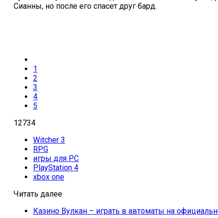
Сианны, но после его спасет друг бард.
1
2
3
4
5
12734
Witcher 3
RPG
игры для PC
PlayStation 4
xbox one
Читать далее
Казино Вулкан – играть в автоматы на официальн