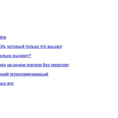
йте
City, который только что вышел
Сколько выдают?
ку на одном портале без переплат
линий телекоммуникаций
ых игр