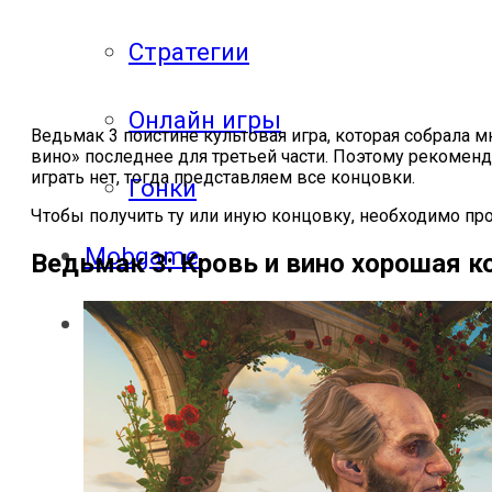
Стратегии
Онлайн игры
Ведьмак 3 поистине культовая игра, которая собрала 
вино» последнее для третьей части. Поэтому рекоменд
играть нет, тогда представляем все концовки.
Гонки
Чтобы получить ту или иную концовку, необходимо пр
Mobgame
Ведьмак 3: Кровь и вино хорошая к
Прохождения
Прохождения
компьютерных