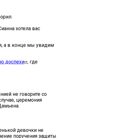
орил.
Сианна хотела вас
я, а в конце мы увидим
но доспехи
, где
нией не говорите со
случае, церемония
 Дамьена.
ленькой девочки не
лнение поручения защиты