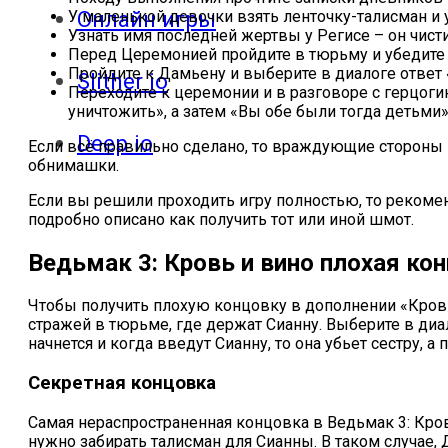
Онлайн игры
У маленькой девочки взять ленточку-талисман и 
Узнать имя последней жертвы у Регисе – он чисти
Перед Церемонией пройдите в тюрьму и убедите с
Пройдите к Дамьену и выберите в диалоге ответ 
Slither io
Переходите к церемонии и в разговоре с герцоги
уничтожить», а затем «Вы обе были тогда детьми»
Deep io
Если всё правильно сделано, то враждующие стороны –
обнимашки.
Если вы решили проходить игру полностью, то рекоме
подробно описано как получить тот или иной шмот.
Ведьмак 3: Кровь и вино плохая ко
Чтобы получить плохую концовку в дополнении «Кровь
стражей в тюрьме, где держат Сианну. Выберите в диал
начнется и когда введут Сианну, то она убьет сестру, 
Секретная концовка
Самая нераспространенная концовка в Ведьмак 3: Кров
нужно забирать талисман для Сианны. В таком случае,