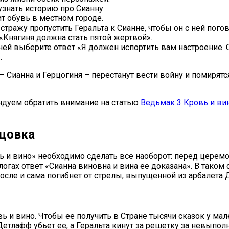
узнать историю про Сианну.
т обувь в местном городе.
тражу пропустить Геральта к Сианне, чтобы он с ней погов
«Княгиня должна стать пятой жертвой».
ней выберите ответ «Я должен испортить вам настроение. 
.
 Сианна и Герцогиня – перестанут вести войну и помирятс
ндуем обратить внимание на статью
Ведьмак 3 Кровь и ви
нцовка
 и вино» необходимо сделать все наоборот: перед церемо
огах ответ «Сианна виновна и вина ее доказана». В таком 
а после и сама погибнет от стрелы, выпущенной из арбалета
ь и вино. Чтобы ее получить в Стране тысячи сказок у ма
 Детлафф убьет ее, а Геральта кинут за решетку за невыпо