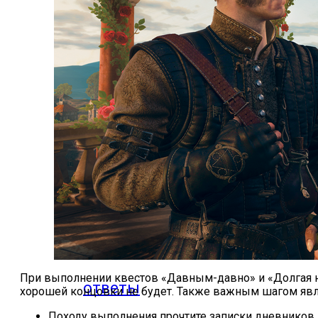
игр
Видео
прохождения
мобильных
игр
Где логика
При выполнении квестов «Давным-давно» и «Долгая ноч
ответы
хорошей концовки не будет. Также важным шагом явл
Походу выполнения прочтите записки дневников 