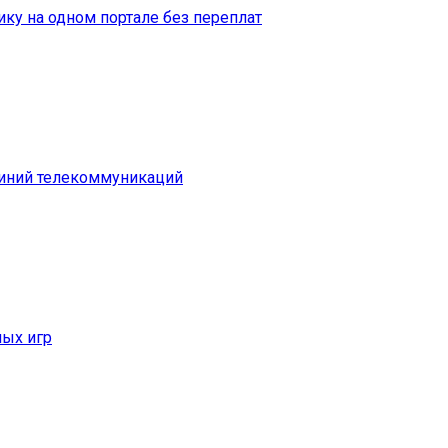
ку на одном портале без переплат
линий телекоммуникаций
ых игр