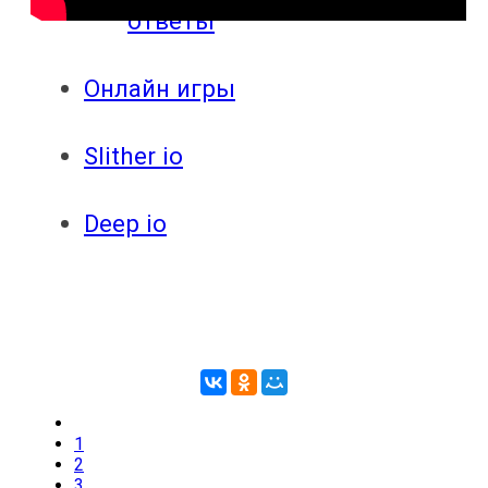
ответы
Онлайн игры
Slither io
Deep io
1
2
3