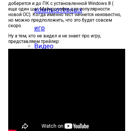
доберется и до ПК с установленной Windows 8 (
компьютерных
еще один шаг Майкрософта для популярности
новой ОС). Когда именно тест начнется неизвестно,
но можно предположить, что это будет совсем
скоро.
игр
Ну а тем, кто не видел и не знает про игру,
представляем трейлер:
Видео
прохождения
мобильных
игр
Где логика