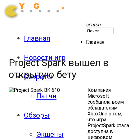
search
Главная
Главная
Новости игр
Project Spark вышел в
открытую бету
Секреты
Компания
Патчи
Microsoft
сообщила всем
обладателям
XboxOne о том,
Обзоры
что игра
ProjectSpark стала
доступна в
Экшены
цифровом