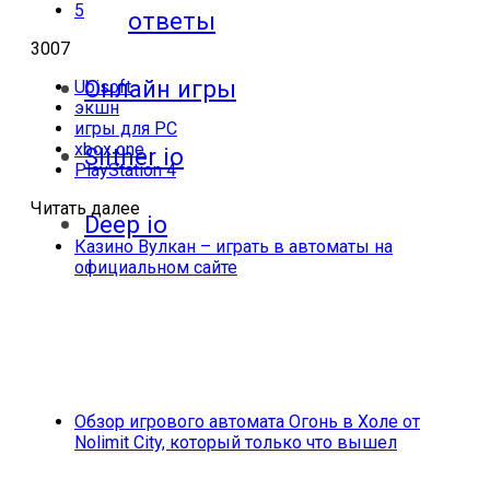
5
ответы
3007
Онлайн игры
Ubisoft
экшн
игры для PC
xbox one
Slither io
PlayStation 4
Читать далее
Deep io
Казино Вулкан – играть в автоматы на
официальном сайте
Обзор игрового автомата Огонь в Холе от
Nolimit City, который только что вышел