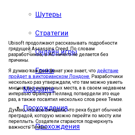
Шутеры
Стратегии
Ubisoft продолжают рассказывать подробности
грядущей Assassins Creed. По словам
Онлайн игры
разработчиков, в AC ничего не делается без
причины.
Гонки
Я думаю каждый фанат уже знает, что
действие
пройдет в викторианском Лондоне.
Разработчики
несколько раз утверждали, что там можно увиеть
множество интересных места, а в своем недавнем
Mobgame
интервью Франсуа Пелланд потвердели это еще
раз, а также посвятил несколько слов реке Темзе.
Прохождения
Думаю, что все ожидали, что река будет обычной
преградой, которую можно перейти по мосту или
переплыть. Создатели стараются подчеркнуть
Прохождения
важность Темзы: