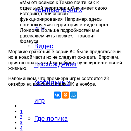
«Мы относимся к Темзе почти как к
отдельной территории. Она имеет свою
компьютерных
историю, свой способ
функционирования. Например, здесь
есть ключевая территория в виде порта
игр
Лондона. Больше подробностей мы
расскажем чуть позже», - говорит
Франуса.
Видео
Морские сражения в серии AC были представлены,
но в новой части их не следует ожидать. Впрочем,
приятно знать, что Темза будет пульсировать своей
прохождения
жизнью.
Напоминаем, что премьера игры состоится 23
мобильных
октября на консолях, а для ПК в ноябре.
игр
1
2
Где логика
3
4