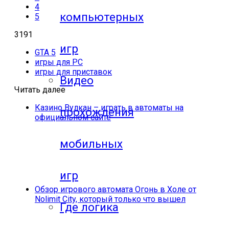
4
компьютерных
5
3191
игр
GTA 5
игры для PC
игры для приставок
Видео
Читать далее
Казино Вулкан – играть в автоматы на
прохождения
официальном сайте
мобильных
игр
Обзор игрового автомата Огонь в Холе от
Nolimit City, который только что вышел
Где логика