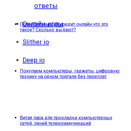
ответы
Онлайн игры
Потребительский кредит онлайн что это
такое? Сколько выдают?
Slither io
Deep io
Покупаем компьютеры, гаджеты, цифровую
технику на одном портале без переплат
Витая пара для прокладки компьютерных
сетей, линий телекоммуникаций