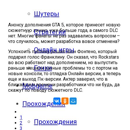
Шутеры
Анонсу дополнения GTA 5, которое принесет новую
сюжетную линию, уже больше года, а самого DLC
Стратегии
нет. Многие фанаты не раз задавались вопросом –
что случилось, может разработка вовсе отменена?
Онлайн игры
Успокоить публику решил Шон Фонтено, который
подарил голос Франклину. Он сказал, что Rockstars
во всю работают над дополнением, но выпустить
Гонки
раньше мешали разные проблемы то с портом на
новые консоли, то отладка Онлайн версии, а теперь
еще и выход Пк-версии. Актер заверил, что в
ближайшем времени разработчики что ни будь, да
Mobgame
скажут по поводу сюжетного DLC.
Прохождения
1
Прохождения
2
3