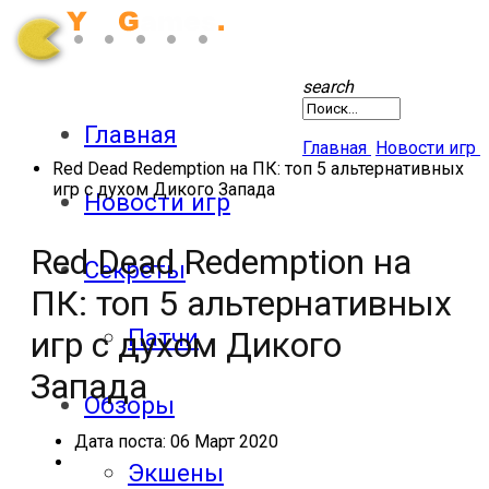
search
Главная
Главная
Новости игр
Red Dead Redemption на ПК: топ 5 альтернативных
игр с духом Дикого Запада
Новости игр
Red Dead Redemption на
Секреты
ПК: топ 5 альтернативных
Патчи
игр с духом Дикого
Запада
Обзоры
Дата поста:
06 Март 2020
Экшены