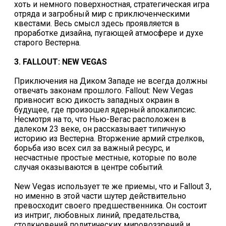
хоть и немного поверхностная, стратегическая игра
отряда и загробный мир с приключенческими
квестами. Весь смысл здесь проявляется в
проработке дизайна, пугающей атмосфере и духе
старого Вестерна.
3. FALLOUT: NEW VEGAS
Приключения на Диком Западе не всегда должны
отвечать законам прошлого. Fallout: New Vegas
привносит всю дикость западных окраин в
будущее, где произошел ядерный апокалипсис.
Несмотря на то, что Нью-Вегас расположен в
далеком 23 веке, он рассказывает типичную
историю из Вестерна. Вторжение армий стрелков,
борьба изо всех сил за важный ресурс, и
несчастные простые местные, которые по воле
случая оказываются в центре событий.
New Vegas использует те же приемы, что и Fallout 3,
но именно в этой части шутер действительно
превосходит своего предшественника. Он состоит
из интриг, любовных линий, предательства,
столкновений политических мировоззрений и