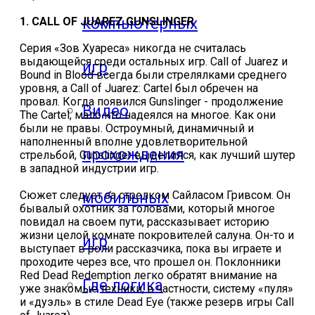
компьютерных
1. CALL OF JUAREZ GUNSLINGER
Серия «Зов Хуареса» никогда не считалась
выдающейся среди остальных игр. Call of Juarez и
игр
Bound in Blood всегда были стрелялками среднего
уровня, а Call of Juarez: Cartel был обречен на
провал. Когда появился Gunslinger - продолжение
Видео
The Cartel, мало кто надеялся на многое. Как они
были не правы. Остроумный, динамичный и
наполненный вполне удовлетворительной
прохождения
стрельбой, Gunslinger выделился, как лучший шутер
в западной индустрии игр.
Сюжет следует за стрелком Сайласом Гривсом. Он
мобильных
бывалый охотник за головами, который многое
повидал на своем пути, рассказывает историю
жизни целой комнате покровителей салуна. Он-то и
игр
выступает в роли рассказчика, пока вы играете и
проходите через все, что прошел он. Поклонники
Red Dead Redemption легко обратят внимание на
Где логика
уже знакомые техники, в частности, систему «пуля»
и «дуэль» в стиле Dead Eye (также резерв игры Call