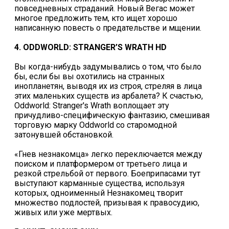
повседневных страданий. Новый Вегас может
многое предложить тем, кто ищет хорошо
написанную повесть о предательстве и мщении.
4. ODDWORLD: STRANGER’S WRATH HD
Вы когда-нибудь задумывались о том, что было
бы, если бы вы охотились на странных
инопланетян, выводя их из строя, стреляя в лица
этих маленьких существ из арбалета? К счастью,
Oddworld: Stranger's Wrath воплощает эту
причудливо-специфическую фантазию, смешивая
торговую марку Oddworld со старомодной
затонувшей обстановкой.
«Гнев незнакомца» легко переключается между
поиском и платформером от третьего лица и
резкой стрельбой от первого. Боеприпасами тут
выступают карманные существа, используя
которых, одноименный Незнакомец творит
множество подлостей, призывая к правосудию,
живых или уже мертвых.