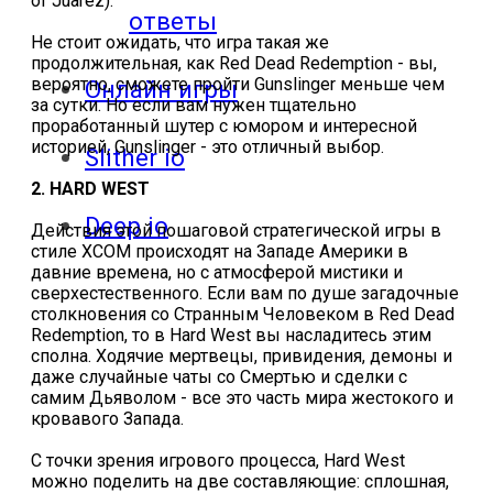
of Juarez).
ответы
Не стоит ожидать, что игра такая же
продолжительная, как Red Dead Redemption - вы,
вероятно, сможете пройти Gunslinger меньше чем
Онлайн игры
за сутки. Но если вам нужен тщательно
проработанный шутер с юмором и интересной
историей, Gunslinger - это отличный выбор.
Slither io
2. HARD WEST
Deep io
Действия этой пошаговой стратегической игры в
стиле XCOM происходят на Западе Америки в
давние времена, но с атмосферой мистики и
сверхестественного. Если вам по душе загадочные
столкновения со Странным Человеком в Red Dead
Redemption, то в Hard West вы насладитесь этим
сполна. Ходячие мертвецы, привидения, демоны и
даже случайные чаты со Смертью и сделки с
самим Дьяволом - все это часть мира жестокого и
кровавого Запада.
С точки зрения игрового процесса, Hard West
можно поделить на две составляющие: сплошная,