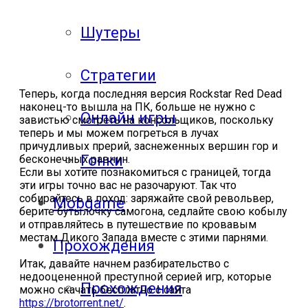
Шутеры
Стратегии
Теперь, когда последняя версия Rockstar Red Dead
наконец-то вышла на ПК, больше не нужно с
Онлайн игры
завистью смотреть на консольщиков, поскольку
теперь и мы можем погреться в лучах
причудливых прерий, заснеженных вершин гор и
Гонки
бесконечных равнин.
Если вы хотите познакомиться с границей, тогда
эти игры точно вас не разочаруют. Так что
собирайтесь в поход: заряжайте свой револьвер,
Mobgame
берите бутылочку самогона, седлайте свою кобылу
и отправляйтесь в путешествие по кровавым
местам Дикого Запада вместе с этими парнями.
Прохождения
Итак, давайте начнем разбирательство с
недооцененной преступной серией игр, которые
Прохождения
можно скачать бесплатно с сайта
https://brotorrent.net/
.